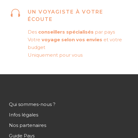
UN VOYAGISTE À VOTRE
ÉCOUTE
Des
conseillers spécialisés
par pays
Votre
voyage selon vos envies
et votre
budget
Uniquement pour vous
Qui sommes-nous ?
Infos légales
Nos partenaires
Guide Pays