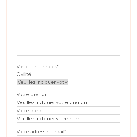
a
t
t
e
n
t
e
s
Vos coordonnées
*
Civilité
N
Votre prénom
o
m
Votre nom
&
P
Votre adresse e-mail
*
r