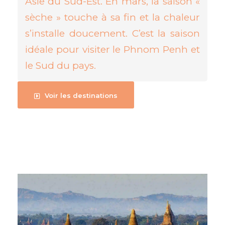
Asie du Sud-Est. En mars, la saison «
sèche » touche à sa fin et la chaleur
s’installe doucement. C’est la saison
idéale pour visiter le Phnom Penh et
le Sud du pays.
Voir les destinations