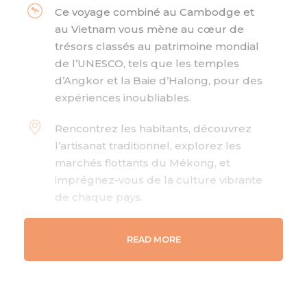
Ce voyage combiné au Cambodge et
au Vietnam vous mène au cœur de
trésors classés au patrimoine mondial
de l’UNESCO, tels que les temples
d’Angkor et la Baie d’Halong, pour des
expériences inoubliables.
Rencontrez les habitants, découvrez
l’artisanat traditionnel, explorez les
marchés flottants du Mékong, et
imprégnez-vous de la culture vibrante
de chaque pays.
Des rizières en terrasses de Sapa aux
READ MORE
formations karstiques de la Baie
d’Halong, en passant par les jungles
luxuriantes et les plages idylliques,
vivez un dépaysement total.