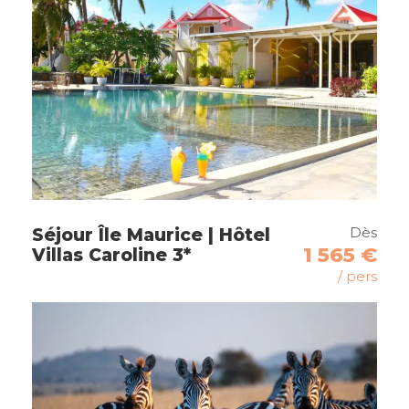
Phnom Penh
Itinéraire
Dès
Séjour Île Maurice | Hôtel
1 565 €
Villas Caroline 3*
Jour 1
Arrivée à Hanoï
/ pers
Le matin
Accueil à l’aéroport de Hanoï par votre
guide local