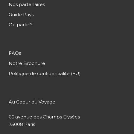
Nos partenaires
Jour 3
Hoa Lu – Baie d’Halong
Guide Pays
Où partir ?
Jour 4
Baie d’Halong – Hanoï – Hué
Jour 5
Hué
FAQs
Notre Brochure
Jour 6
Hué – Hoï An
Politique de confidentialité (EU)
Jour 7
Hoï An – Danang – Ho Chi Minh
Au Coeur du Voyage
Jour 8
Ho Chi Minh – Mytho – Ho Chi
Minh
66 avenue des Champs Elysées
75008 Paris