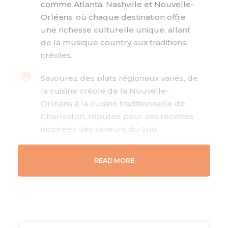
comme Atlanta, Nashville et Nouvelle-
Orléans, où chaque destination offre
une richesse culturelle unique, allant
de la musique country aux traditions
créoles.
Savourez des plats régionaux variés, de
la cuisine créole de la Nouvelle-
Orléans à la cuisine traditionnelle de
Charleston, réputée pour ses recettes
inspirées des saveurs du Sud.
Profitez de la beauté naturelle des
READ MORE
États-Unis avec des étapes à travers des
villes historiques comme Savannah et
Natchez, où l'architecture et les jardins
colorés offrent des vues imprenables.
Ce circuit équilibré vous permet de