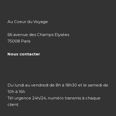
Natchez
Bâton Rouge
Au Coeur du Voyage
Nouvelle Orléans
66 avenue des Champs Elysées
Pensacola
75008 Paris
Tallahassee
Nous contacter
Savannah
Charleston
Atlanta
Du lundi au vendredi de 8h à 18h30 et le samedi de
10h à 16h
Tél urgence 24h/24, numéro transmis à chaque
client