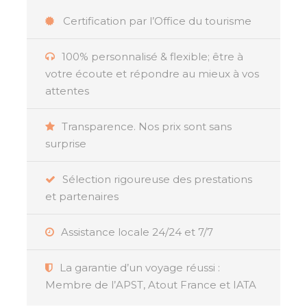
l'UNESCO, le Morne Brabant, et à
Certification par l’Office du tourisme
Rodrigues, immergez-vous dans un
mode de vie traditionnel et
100% personnalisé & flexible; être à
authentique. Ces expériences
votre écoute et répondre au mieux à vos
culturelles enrichissent le voyage et
attentes
favorisent un lien plus profond avec les
destinations visitées.
Transparence. Nos prix sont sans
surprise
Sélection rigoureuse des prestations
et partenaires
Résumé
Assistance locale 24/24 et 7/7
L’
île Maurice et Rodrigues
, deux perles de
l’océan Indien, sont étroitement liées depuis des
La garantie d’un voyage réussi :
siècles, offrant aujourd’hui une expérience de
Membre de l’APST, Atout France et IATA
voyage complémentaire et unique. Ces deux