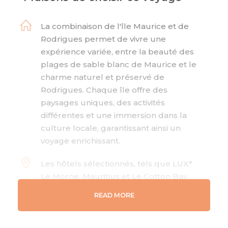
La combinaison de l'île Maurice et de
Rodrigues permet de vivre une
expérience variée, entre la beauté des
plages de sable blanc de Maurice et le
charme naturel et préservé de
Rodrigues. Chaque île offre des
paysages uniques, des activités
différentes et une immersion dans la
culture locale, garantissant ainsi un
voyage enrichissant.
Les hôtels sélectionnés, tels que LUX*
Le Morne, Mauritius et Le Cotton Bay,
s'engagent activement dans des
READ MORE
pratiques de tourisme durable. Ils
soutiennent des initiatives locales et
adoptent des actions en faveur de