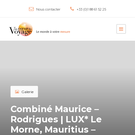
Nous contacter
+33 (0)1 88 61 52 25
Galerie
Combiné Maurice –
Rodrigues | LUX* Le
Morne, Mauritius –