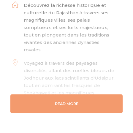
Découvrez la richesse historique et
culturelle du Rajasthan à travers ses
magnifiques villes, ses palais
somptueux, et ses forts majestueux,
tout en plongeant dans les traditions
vivantes des anciennes dynasties
royales.
Voyagez à travers des paysages
diversifiés, allant des ruelles bleues de
Jodhpur aux lacs scintillants d'Udaipur,
tout en admirant les fresques de
Shekhawati et les magnifiques
paysages du parc national de
READ MORE
Ranthambore, connu pour sa faune.
Profitez d'une expérience unique
d'observation des tigres dans l'un des