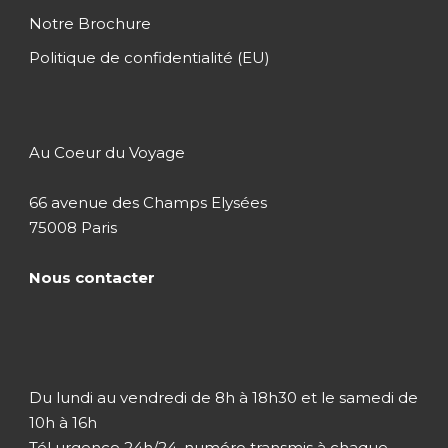
Notre Brochure
Jour 4
Bikaner / Jodhpur
Politique de confidentialité (EU)
Jour 5
Jodhpur / Ranakpur / Udaipur
Au Coeur du Voyage
Jour 6
Udaipur
66 avenue des Champs Elysées
75008 Paris
Jour 7
Udaipur
Nous contacter
Jour 8
Udaipur / Chittorgarh / Bijapur
Jour 9
Bijapur / Bundi / Ranthambore
Du lundi au vendredi de 8h à 18h30 et le samedi de
10h à 16h
Tél urgence 24h/24, numéro transmis à chaque