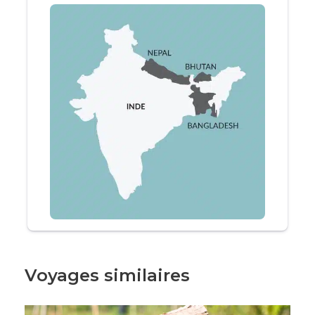
Plongez dans la culture vibrante du
nord de
l’Inde
et rapportez des souvenirs mémorables,
riches en couleurs et en émotions. Ce
magnifique voyage à travers le Rajasthan vous
fera découvrir l’histoire passionnante de l’une
des plus belles régions de l’
Inde
, remplie de
traditions ancestrales et de paysages à couper
le souffle.
Delhi
Mandawa
Bikaner
Jodhpur
Ranakpur
Voyages similaires
Udaipur
Chittorgarh