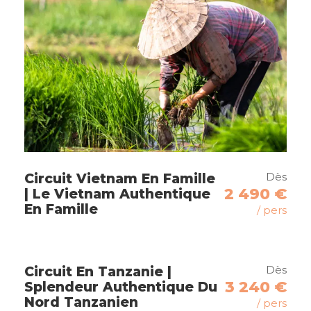
Bijapur
Bundi
Ranthambore
Jaipur
Agra
Dès
Circuit Vietnam En Famille
2 490 €
| Le Vietnam Authentique
En Famille
/ pers
Itinéraire
Dès
Circuit En Tanzanie |
3 240 €
Splendeur Authentique Du
Nord Tanzanien
/ pers
Jour 1
France / Delhi