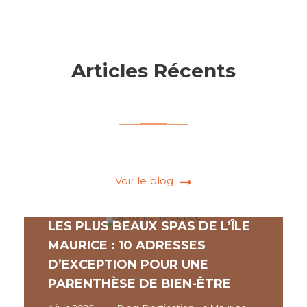
C'était assez frustrant. Il y a eu 
 
quelques changements dans l'itinéraire 
dont nous n'avons pris connaissance 
que pendant notre séjour. Merci à 
Articles Récents
Jazzee pour l'organisation du voyage 
 
et des offres spéciales lune de miel.
Voir le blog
LES PLUS BEAUX SPAS DE L’ÎLE
MAURICE : 10 ADRESSES
D’EXCEPTION POUR UNE
PARENTHÈSE DE BIEN-ÊTRE