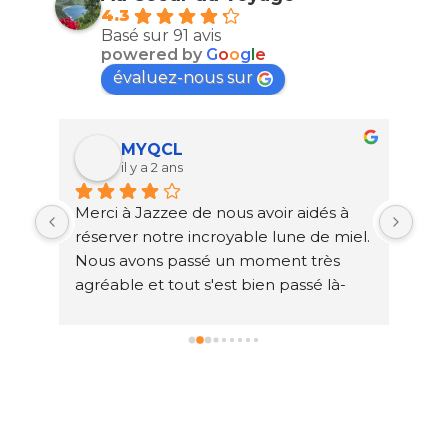
4.3
Basé sur 91 avis
powered by
G
o
o
g
l
e
évaluez-nous sur
MYQCL
il y a 2 ans
ad 
Merci à Jazzee de nous avoir aidés à 
Bon
réserver notre incroyable lune de miel. 
pre
Nous avons passé un moment très 
con
s 
agréable et tout s'est bien passé là-
l'a
é 
bas. La communication aurait pu être 
de 
meilleure avant le voyage. Au départ, 
ez 
la communication était très rapide et 
el 
fluide, mais une fois le dépôt effectué, 
. 
la communication était beaucoup plus 
lente et nécessitait beaucoup de suivi. 