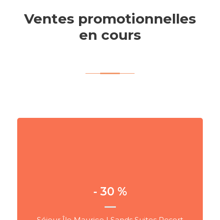
Ventes promotionnelles
en cours
Jusqu'à - 30 %
- 30 %
Sands Suites, Ile Maurice
Séjour Île Maurice | Sands Suites Resort