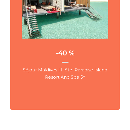
Jusqu'à - 40 %
Paradise Island resort, Maldives
VOIR PLUS
-40 %
Séjour Maldives | Hôtel Paradise Island
Resort And Spa 5*