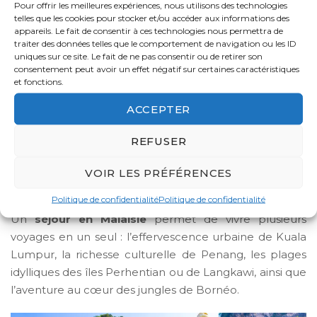
Pour offrir les meilleures expériences, nous utilisons des technologies
jungles tropicales
telles que les cookies pour stocker et/ou accéder aux informations des
appareils. Le fait de consentir à ces technologies nous permettra de
traiter des données telles que le comportement de navigation ou les ID
uniques sur ce site. Le fait de ne pas consentir ou de retirer son
La Malaisie est une destination fascinante d’Asie du
consentement peut avoir un effet négatif sur certaines caractéristiques
Sud-Est, idéale pour un
voyage sur mesure mêlant
et fonctions.
modernité, nature luxuriante et plages
ACCEPTER
paradisiaques
. Encore relativement préservée du
tourisme de masse sur certaines régions, elle offre une
REFUSER
incroyable diversité : gratte-ciels futuristes, villages
traditionnels, forêts tropicales anciennes et îles aux
VOIR LES PRÉFÉRENCES
eaux turquoise.
Politique de confidentialité
Politique de confidentialité
Un
séjour en Malaisie
permet de vivre plusieurs
voyages en un seul : l’effervescence urbaine de
Kuala
Lumpur
, la richesse culturelle de Penang, les plages
idylliques des îles Perhentian ou de Langkawi, ainsi que
l’aventure au cœur des jungles de Bornéo.