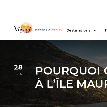
Destinations
T
28
POURQUOI C
JUIN
À L’ÎLE MAU