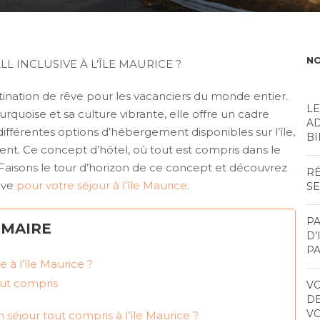
NO
 INCLUSIVE À L’ÎLE MAURICE ?
stination de rêve pour les vacanciers du monde entier.
LE
rquoise et sa culture vibrante, elle offre un cadre
AD
différentes options d’hébergement disponibles sur l’île,
BI
ment. Ce concept d’hôtel, où tout est compris dans le
. Faisons le tour d’horizon de ce concept et découvrez
RÉ
sive
pour votre séjour à l’île Maurice
.
S
PA
MAIRE
D’
P
e à l’île Maurice ?
out compris
VO
DE
VO
n séjour tout compris à l’île Maurice ?