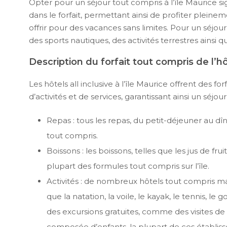
Opter pour un séjour tout compris à l’île Maurice sig
dans le forfait, permettant ainsi de profiter pleine
offrir pour des vacances sans limites. Pour un séjour 
des sports nautiques, des activités terrestres ainsi q
Description du forfait tout compris de l’h
Les hôtels all inclusive à l’île Maurice offrent des
d’activités et de services, garantissant ainsi un séj
Repas : tous les repas, du petit-déjeuner au dî
tout compris.
Boissons : les boissons, telles que les jus de fruit
plupart des formules tout compris sur l’île.
Activités : de nombreux hôtels tout compris maur
que la natation, la voile, le kayak, le tennis, l
des excursions gratuites, comme des visites de 
composée d’enfants, la plupart de ces établi