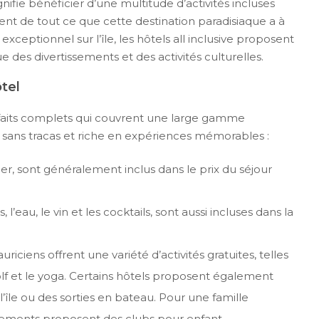
nifie bénéficier d’une multitude d’activités incluses
ment de tout ce que cette destination paradisiaque a à
exceptionnel sur l’île, les hôtels all inclusive proposent
ue des divertissements et des activités culturelles.
ôtel
 forfaits complets qui couvrent une large gamme
our sans tracas et riche en expériences mémorables :
ner, sont généralement inclus dans le prix du séjour
s, l’eau, le vin et les cocktails, sont aussi incluses dans la
iciens offrent une variété d’activités gratuites, telles
e golf et le yoga. Certains hôtels proposent également
l’île ou des sorties en bateau. Pour une famille
ssements proposent des clubs pour enfant