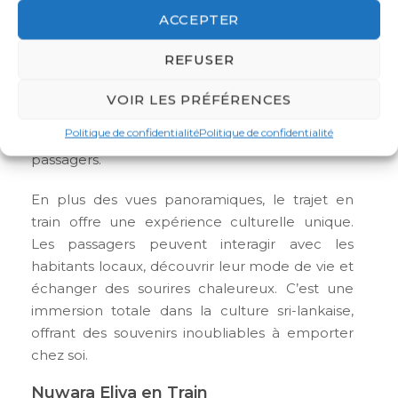
ACCEPTER
Au fur et à mesure que le train progresse vers
Kandy, le paysage évolue, révélant des
REFUSER
cascades majestueuses et des forêts
luxuriantes. Chaque virage de la voie ferrée
VOIR LES PRÉFÉRENCES
dévoile une nouvelle merveille naturelle,
Politique de confidentialité
Politique de confidentialité
capturant l’imagination et émerveillant les
passagers.
En plus des vues panoramiques, le trajet en
train offre une expérience culturelle unique.
Les passagers peuvent interagir avec les
habitants locaux, découvrir leur mode de vie et
échanger des sourires chaleureux. C’est une
immersion totale dans la culture sri-lankaise,
offrant des souvenirs inoubliables à emporter
chez soi.
Nuwara Eliya en Train