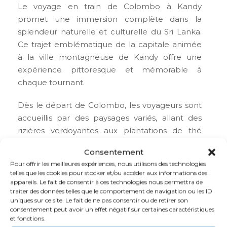
Le voyage en train de Colombo à Kandy
promet une immersion complète dans la
splendeur naturelle et culturelle du Sri Lanka.
Ce trajet emblématique de la capitale animée
à la ville montagneuse de Kandy offre une
expérience pittoresque et mémorable à
chaque tournant.
Dès le départ de Colombo, les voyageurs sont
accueillis par des paysages variés, allant des
rizières verdoyantes aux plantations de thé
ondulantes. Les villages locaux défilent, offrant
Consentement
un aperçu authentique de la vie quotidienne au
Pour offrir les meilleures expériences, nous utilisons des technologies
Sri Lanka. Les voyageurs ont également la
telles que les cookies pour stocker et/ou accéder aux informations des
chance d’admirer des panoramas montagneux
appareils. Le fait de consentir à ces technologies nous permettra de
traiter des données telles que le comportement de navigation ou les ID
à couper le souffle, avec des vues
uniques sur ce site. Le fait de ne pas consentir ou de retirer son
panoramiques sur les vallées et les sommets
consentement peut avoir un effet négatif sur certaines caractéristiques
enneigés.
et fonctions.