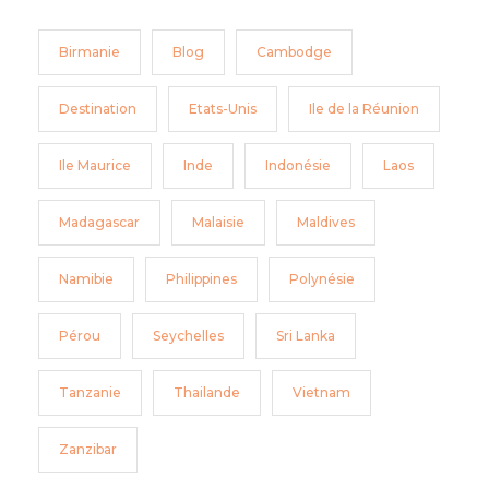
Birmanie
Blog
Cambodge
Destination
Etats-Unis
Ile de la Réunion
Ile Maurice
Inde
Indonésie
Laos
Madagascar
Malaisie
Maldives
Namibie
Philippines
Polynésie
Pérou
Seychelles
Sri Lanka
Tanzanie
Thailande
Vietnam
Zanzibar