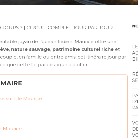
NO
10 JOURS ? | CIRCUIT COMPLET JOUR PAR JOUR
éritable joyau de l’océan Indien, Maurice offre une
LE
rêve
,
nature sauvage
,
patrimoine culturel riche
et
AD
ouple, en famille ou entre amis, cet itinéraire jour par
BI
 que cette île paradisiaque a à offrir.
RÉ
S
MAIRE
PA
ée sur l’île Maurice
D’
P
VO
le Maurice
DE
VO