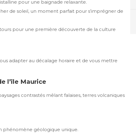
istalline pour une baignade relaxante.
cher de soleil, un moment parfait pour s’imprégner de
entours pour une première découverte de la culture
vous adapter au décalage horaire et de vous mettre
e l’île Maurice
paysages contrastés mêlant falaises, terres volcaniques
un phénomène géologique unique.