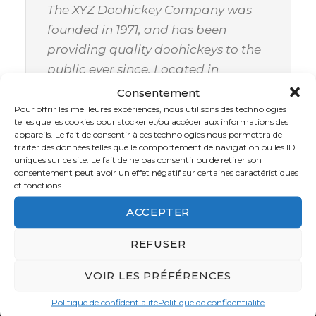
The XYZ Doohickey Company was
founded in 1971, and has been
providing quality doohickeys to the
public ever since. Located in
Gotham City, XYZ employs over 2,000
Consentement
people and does all kinds of
Pour offrir les meilleures expériences, nous utilisons des technologies
telles que les cookies pour stocker et/ou accéder aux informations des
awesome things for the Gotham
appareils. Le fait de consentir à ces technologies nous permettra de
traiter des données telles que le comportement de navigation ou les ID
community.
uniques sur ce site. Le fait de ne pas consentir ou de retirer son
consentement peut avoir un effet négatif sur certaines caractéristiques
et fonctions.
ACCEPTER
As a new WordPress user, you should go to
your
dashboard
to delete this page and create new
REFUSER
pages for your content. Have fun!
VOIR LES PRÉFÉRENCES
Politique de confidentialité
Politique de confidentialité