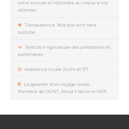
votre écoute et répondre au mieux à vos
attentes
Transparence. Nos prix sont sans
surprise
Sélection rigoureuse des prestations et
partenaires
Assistance locale 24/24 et 7/7
La garantie d’un voyage réussi :
Membre de l’APST, Atout France et IATA