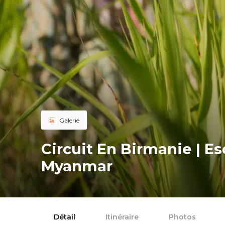
Galerie
Circuit En Birmanie | E
Myanmar
Détail
Itinéraire
Photos