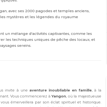
 typiques.
gan, avec ses 2000 pagodes et temples anciens,
r les mystères et les légendes du royaume
t un mélange d'activités captivantes, comme les
rer les techniques uniques de pêche des locaux, et
aysages sereins.
s invite à une
aventure inoubliable en famille
, à la
scinant. Vous commencerez à
Yangon
, où la majestueuse
 vous émerveillera par son éclat spirituel et historique.