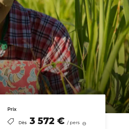
Prix
3 572 €
/ pers
Dès