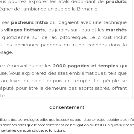
ous pourrez explorer les étals débordant de
produits
prégner de l’ambiance unique de la Birmanie.
r ses
pêcheurs Intha
qui pagaient avec une technique
es
villages flottants
, les jardins sur l’eau et les
marchés
quotidienne sur ce lac pittoresque. Le circuit inclut
où les anciennes pagodes en ruine cachées dans la
ysage.
rez émerveillés par les
2000 pagodes et temples
qui
use. Vous explorerez des sites emblématiques, tels que
 au lever du soleil depuis un temple. Le périple se
réputé pour être la demeure des esprits sacrés, offrant
te.
Consentement
 des moments de partage inoubliables, où nature,
ur créer des expériences riches en découvertes et en
ilisons des technologies telles que les cookies pour stocker et/ou accéder aux inf
s données telles que le comportement de navigation ou les ID uniques sur ce site.
certaines caractéristiques et fonctions.