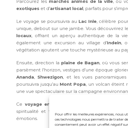
Parcourez les
marchés animés de la ville
, où v
exotiques
et d’
artisanat local
, parfaits pour s’im
Le voyage se poursuivra au
Lac Inle
, célèbre pou
unique, debout sur une jambe. Vous découvrirez l
locaux
, offrant un aperçu authentique de la vie 
également une excursion au village d’
Indein
, 
végétation ajoutent une touche mystérieuse au pa
Ensuite, direction la
plaine de Bagan
, où vous se
parsèment l’horizon, vestiges d’une époque glorie
Ananda
,
Shwezigon
, et les vues panoramiques
poursuivra jusqu’au
Mont Popa
, un volcan éteint 
une vue spectaculaire sur la campagne environnan
Ce
voyage en Birmanie
en famille
vous promet
spiritualité et traditions locales se mêlent po
Pour offrir les meilleures expériences, nous ut
émotions.
ces technologies nous permettra de traiter de
consentement peut avoir un effet négatif sur 