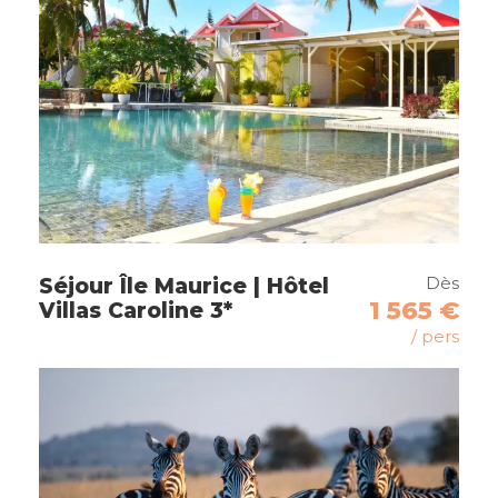
Phnom Penh
Itinéraire
Dès
Séjour Île Maurice | Hôtel
1 565 €
Villas Caroline 3*
Jour 1
Arrivée à Hanoï
/ pers
Le matin
Accueil à l’aéroport de Hanoï par votre
guide local