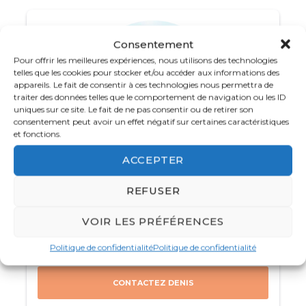
emmène également à
Hoi An
, la ville aux
lanternes, où vous pourrez flâner dans ses
Consentement
ruelles pleines de charme et ses maisons
Pour offrir les meilleures expériences, nous utilisons des technologies
colorées.
telles que les cookies pour stocker et/ou accéder aux informations des
appareils. Le fait de consentir à ces technologies nous permettra de
Votre immersion se poursuit dans le sud du
traiter des données telles que le comportement de navigation ou les ID
Vietnam, à
Saïgon
(Ho Chi Minh Ville), une
uniques sur ce site. Le fait de ne pas consentir ou de retirer son
consentement peut avoir un effet négatif sur certaines caractéristiques
métropole où modernité et tradition se
et fonctions.
côtoient, et dans le
delta du Mékong
, où la vie
ACCEPTER
s’organise autour des marchés flottants et des
villages bordant les canaux. Ce
voyage multi-
Votre spécialiste Asie
REFUSER
pays en Asie
vous promet de vivre une
01 88 32 72 47
aventure culturelle et humaine, avec un groupe
VOIR LES PRÉFÉRENCES
Du lundi au vendredi de
8h
à
18 h 30
et le
de 26 participants maximum, pour profiter
samedi de 10h à 16h
pleinement de chaque étape.
Politique de confidentialité
Politique de confidentialité
Ce parcours vous plongera dans l’essence
CONTACTEZ DENIS
même de l’Asie, entre
patrimoine historique,