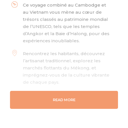
Ce voyage combiné au Cambodge et
au Vietnam vous mène au cœur de
trésors classés au patrimoine mondial
de l’UNESCO, tels que les temples
d’Angkor et la Baie d’Halong, pour des
expériences inoubliables.
Rencontrez les habitants, découvrez
l’artisanat traditionnel, explorez les
marchés flottants du Mékong, et
imprégnez-vous de la culture vibrante
de chaque pays.
Des rizières en terrasses de Sapa aux
READ MORE
formations karstiques de la Baie
d’Halong, en passant par les jungles
luxuriantes et les plages idylliques,
vivez un dépaysement total.