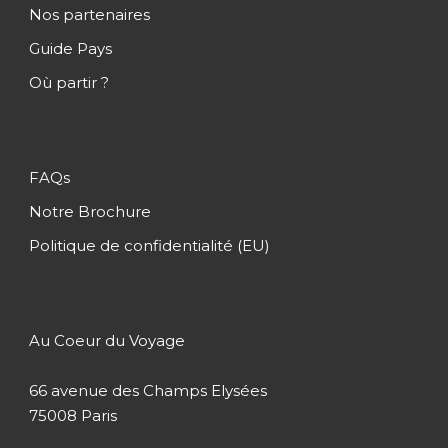
Nos partenaires
Jour 3
Hoa Lu – Baie d’Halong
Guide Pays
Où partir ?
Jour 4
Baie d’Halong – Hanoï – Hué
Jour 5
Hué
FAQs
Notre Brochure
Jour 6
Hué – Hoï An
Politique de confidentialité (EU)
Jour 7
Hoï An – Danang – Ho Chi Minh
Au Coeur du Voyage
Jour 8
Ho Chi Minh – Mytho – Ho Chi
Minh
66 avenue des Champs Elysées
75008 Paris