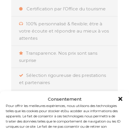
l'UNESCO, le Morne Brabant, et à
Certification par l’Office du tourisme
Rodrigues, immergez-vous dans un
mode de vie traditionnel et
100% personnalisé & flexible; être à
authentique. Ces expériences
votre écoute et répondre au mieux à vos
culturelles enrichissent le voyage et
attentes
favorisent un lien plus profond avec les
destinations visitées.
Transparence. Nos prix sont sans
surprise
Sélection rigoureuse des prestations
et partenaires
Résumé
Assistance locale 24/24 et 7/7
Consentement
L’
île Maurice et Rodrigues
, deux perles de
Pour offrir les meilleures expériences, nous utilisons des technologies
l’océan Indien, sont étroitement liées depuis des
telles que les cookies pour stocker et/ou accéder aux informations des
La garantie d’un voyage réussi :
siècles, offrant aujourd’hui une expérience de
appareils. Le fait de consentir à ces technologies nous permettra de
Membre de l’APST, Atout France et IATA
traiter des données telles que le comportement de navigation ou les ID
voyage complémentaire et unique. Ces deux
uniques sur ce site. Le fait de ne pas consentir ou de retirer son