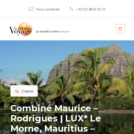
Nous contacter
+33 (0)1 88 61 52 25
Galerie
Combiné Maurice –
Rodrigues | LUX* Le
Morne, Mauritius –