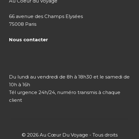
Au Coeur du Voyage
Ile Maurice
66 avenue des Champs Elysées
Ile Rodrigues
75008 Paris
Nous contacter
Itinéraire
Du lundi au vendredi de 8h à 18h30 et le samedi de
10h à 16h
Tél urgence 24h/24, numéro transmis à chaque
Jour 1 - 5
Arrivée à l'île Maurice
client
À votre arrivée à l’aéroport de l’Île Maurice, vous
serez accueilli chaleureusement par notre
correspondant local, qui sera là pour vous
© 2026 Au Cœur Du Voyage - Tous droits