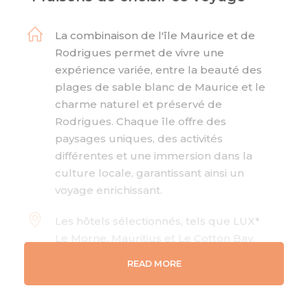
La combinaison de l'île Maurice et de
Rodrigues permet de vivre une
expérience variée, entre la beauté des
plages de sable blanc de Maurice et le
charme naturel et préservé de
Rodrigues. Chaque île offre des
paysages uniques, des activités
différentes et une immersion dans la
culture locale, garantissant ainsi un
voyage enrichissant.
Les hôtels sélectionnés, tels que LUX*
Le Morne, Mauritius et Le Cotton Bay,
s'engagent activement dans des
READ MORE
pratiques de tourisme durable. Ils
soutiennent des initiatives locales et
adoptent des actions en faveur de