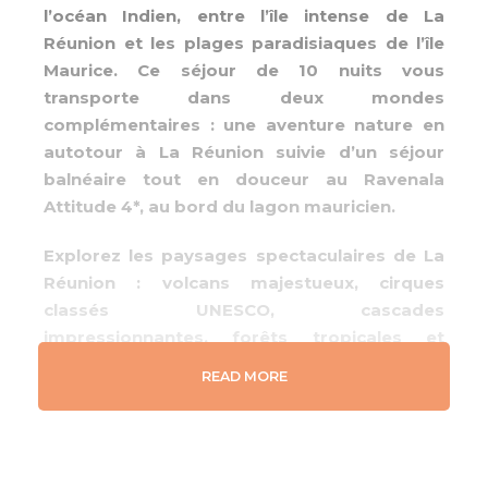
l’océan Indien, entre l’île intense de La
Réunion et les plages paradisiaques de l’île
Maurice. Ce séjour de 10 nuits vous
transporte dans deux mondes
complémentaires : une aventure nature en
autotour à La Réunion suivie d’un séjour
balnéaire tout en douceur au Ravenala
Attitude 4*, au bord du lagon mauricien.
Explorez les paysages spectaculaires de La
Réunion : volcans majestueux, cirques
classés UNESCO, cascades
impressionnantes, forêts tropicales et
villages créoles vous attendent lors de cet
READ MORE
autotour en liberté de 5 nuits, avec
hébergement de charme et voiture de
location incluse.