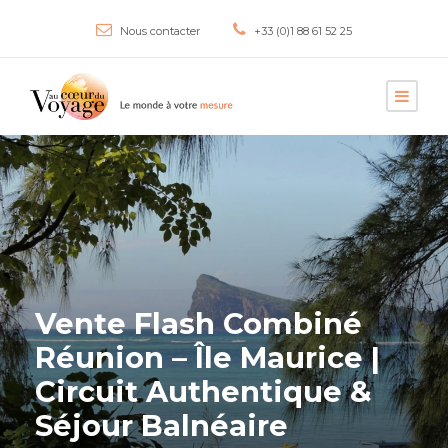
Nous contacter
+33 (0)1 88 61 52 25
Vente Flash Combiné
Réunion – Île Maurice |
Circuit Authentique &
Séjour Balnéaire