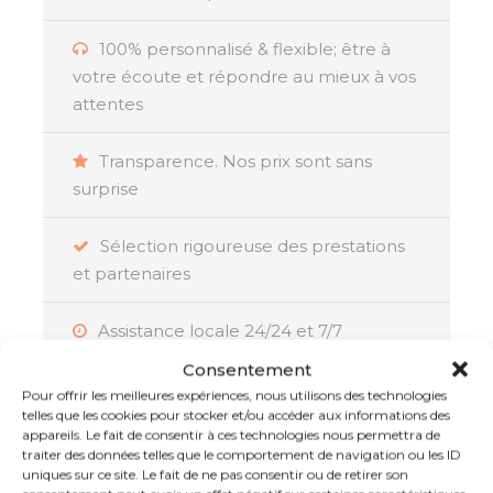
authenticité et leur confort.
100% personnalisé & flexible; être à
votre écoute et répondre au mieux à vos
Les points forts de ce séjour
attentes
Un combiné Réunion – Maurice
Transparence. Nos prix sont sans
parfaitement équilibré : entre nature
surprise
sauvage et plages paradisiaques, vivez
deux ambiances complémentaires en
Sélection rigoureuse des prestations
un seul voyage.
et partenaires
Un autotour à la Réunion pour explorer
Assistance locale 24/24 et 7/7
l’île en toute liberté : partez à la
découverte de paysages
Consentement
La garantie d’un voyage réussi :
spectaculaires – volcans, cirques,
Pour offrir les meilleures expériences, nous utilisons des technologies
Membre de l’APST, Atout France et IATA
telles que les cookies pour stocker et/ou accéder aux informations des
cascades – à votre rythme, en demi-
appareils. Le fait de consentir à ces technologies nous permettra de
pension pour plus de confort.
traiter des données telles que le comportement de navigation ou les ID
uniques sur ce site. Le fait de ne pas consentir ou de retirer son