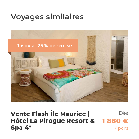
Votre aventure se poursuivra aux Maldives, avec
Voyages similaires
un séjour de 3 nuits en bungalow standard à
l’
hôtel Paradise Island 4*
. Profitez de l’intimité
et de la tranquillité de ce cadre paradisiaque,
avec ses lagons azurs et plages de sable blanc à
Jusqu'à -25 % de remise
perte de vue. Ce séjour vous promet des
moments de détente et d’évasion dans un
véritable havre de paix, pour clôturer en beauté
votre combiné Sri Lanka-Maldives.
Ce
combiné Sri Lanka-Maldives
vous promet
un équilibre parfait entre exploration culturelle
et détente absolue, pour un voyage de rêve au
cœur de l’océan Indien.
Dès
Vente Flash Île Maurice |
1 880 €
Hôtel La Pirogue Resort &
Spa 4*
Negombo
/ pers
Pinnawela