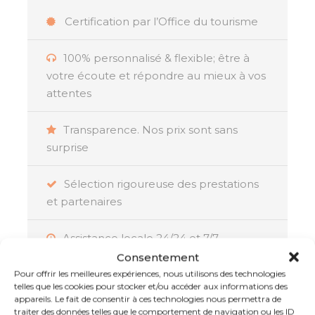
Certification par l’Office du tourisme
100% personnalisé & flexible; être à
Résumé
votre écoute et répondre au mieux à vos
attentes
Partez pour un combiné Sri Lanka-Maldives, un
Transparence. Nos prix sont sans
voyage unique alliant culture, nature et détente
surprise
dans deux destinations paradisiaques de l’océan
Indien. Explorez des lieux enchanteurs, chacun
Sélection rigoureuse des prestations
offrant une expérience inoubliable : des
et partenaires
merveilles culturelles et naturelles du Sri
Lanka
aux
plages immaculées des Maldives
,
Assistance locale 24/24 et 7/7
vous vivrez un voyage extraordinaire qui ravira
Consentement
les amateurs d’aventure et les passionnés de
Pour offrir les meilleures expériences, nous utilisons des technologies
La garantie d’un voyage réussi :
luxe.
telles que les cookies pour stocker et/ou accéder aux informations des
Membre de l’APST, Atout France et IATA
appareils. Le fait de consentir à ces technologies nous permettra de
Le Sri Lanka, véritable joyau de l’Asie, vous
traiter des données telles que le comportement de navigation ou les ID