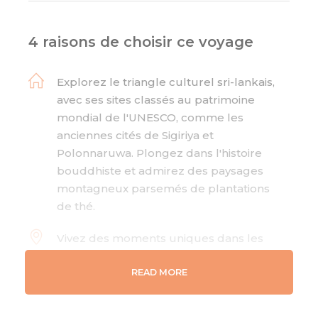
4 raisons de choisir ce voyage
Explorez le triangle culturel sri-lankais,
avec ses sites classés au patrimoine
mondial de l'UNESCO, comme les
anciennes cités de Sigiriya et
Polonnaruwa. Plongez dans l'histoire
bouddhiste et admirez des paysages
montagneux parsemés de plantations
de thé.
Vivez des moments uniques dans les
parcs nationaux, tels que Uda Walawe,
pour observer les éléphants sauvages.
READ MORE
Découvrez également les jardins
botaniques de Peradeniya et les