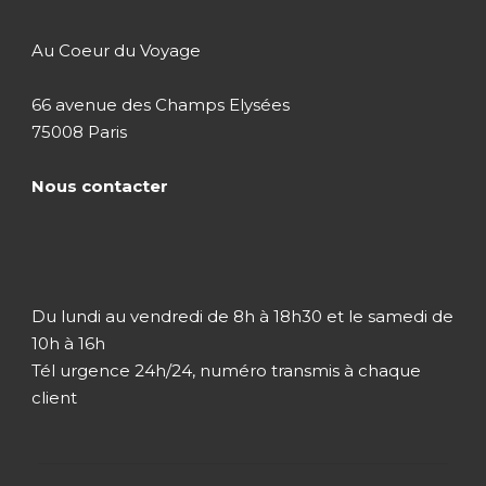
Visite du village de
Au Coeur du Voyage
pêcheurs
ou
excursion en
bateau
(environ 3 h) à travers les réserves
66 avenue des Champs Elysées
naturelles riches en flore et faune typique
75008 Paris
de cet environnement. Aperçu de la vie
quotidienne et des différents habitats des
Nous contacter
pêcheurs, des fermes… (Selon l’heure
d’arrivée du vol).
Dîner et nuit à l’hôtel (Negombo)
Du lundi au vendredi de 8h à 18h30 et le samedi de
10h à 16h
Jour 2
Negombo / Pinnawela /
Tél urgence 24h/24, numéro transmis à chaque
Dambulla / Sigiriya Le Triangle Culturel (Sri
Lanka)
client
Jour 3
Forteresse Sigiriya /
Polonnaruwa Site archéologique (Sri Lanka)