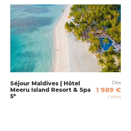
Dambulla
Sigiriya
Polonaruwa
Matale
Kandy
Nuwara Eliya
Udawalawe
Colombo
Dès
Séjour Maldives | Hôtel
1 989 €
Meeru Island Resort & Spa
Maldives
5*
/ pers