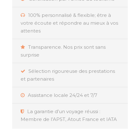
pour créer des souvenirs inoubliables
dans deux destinations à la beauté
100% personnalisé & flexible; être à
époustouflante.
votre écoute et répondre au mieux à vos
attentes
Transparence. Nos prix sont sans
surprise
Résumé
Sélection rigoureuse des prestations
Envolez-vous pour une expérience dépaysante
et partenaires
avec ce
combiné Sri Lanka-Maldives
, idéal
pour les amoureux de nature, les aventuriers et
Assistance locale 24/24 et 7/7
les voyageurs en quête d’une escapade
luxueuse. Découvrez les trésors culturels du Sri
La garantie d’un voyage réussi :
Lanka, où vous explorerez des
sites classés au
Membre de l’APST, Atout France et IATA
patrimoine mondial de l’UNESCO
, des ruines
antiques, des villes sacrées et des paysages
variés, incluant des rizières verdoyantes, des