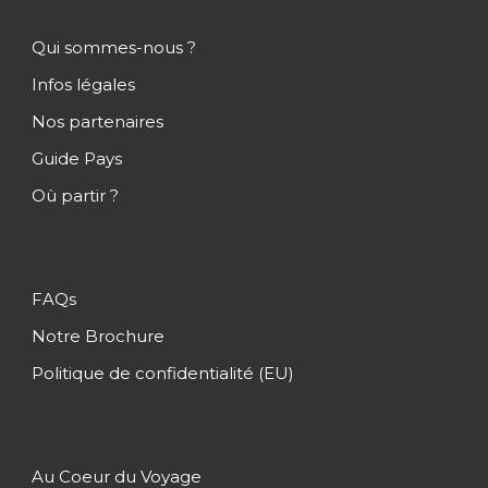
Kandy
Qui sommes-nous ?
Nuwara Eliya
Infos légales
Ella
Nos partenaires
Tissamaharama
Guide Pays
Galle
Où partir ?
Colombo
Maldives
FAQs
Notre Brochure
Politique de confidentialité (EU)
Itinéraire
Au Coeur du Voyage