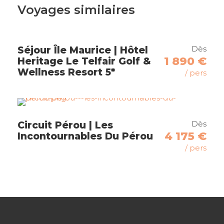
une aventure unique, à travers deux destinations
Voyages similaires
aux paysages contrastés et à la richesse
culturelle inégalée, pour des souvenirs
impérissables.
Dès
Séjour Île Maurice | Hôtel
1 890 €
Heritage Le Telfair Golf &
Wellness Resort 5*
Negombo
/ pers
Mirigama
Ridigama
Kandalama
Dès
Circuit Pérou | Les
4 175 €
Incontournables Du Pérou
Sigiriya
/ pers
Polonaruwa
Dambulla
Matale
Peradeniya