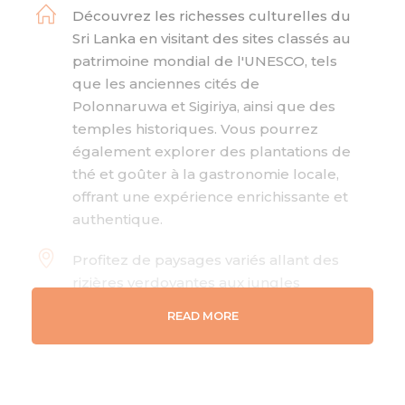
Découvrez les richesses culturelles du
Sri Lanka en visitant des sites classés au
patrimoine mondial de l'UNESCO, tels
que les anciennes cités de
Polonnaruwa et Sigiriya, ainsi que des
temples historiques. Vous pourrez
également explorer des plantations de
thé et goûter à la gastronomie locale,
offrant une expérience enrichissante et
authentique.
Profitez de paysages variés allant des
rizières verdoyantes aux jungles
luxuriantes, en passant par les
READ MORE
montagnes spectaculaires. Les safaris
dans des parcs nationaux comme Yala
ou Uda Walawe vous permettront
d'observer une faune diversifiée,