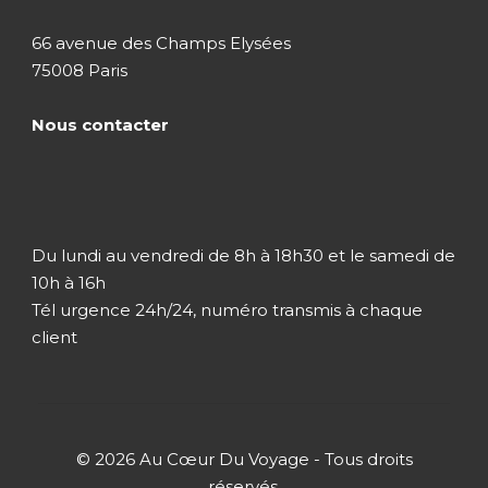
Jour 1
Aéroport / Negombo
66 avenue des Champs Elysées
75008 Paris
Arrivée à l’aéroport international de Colombo et
Nous contacter
accueil et transferts par notre représentant d’au
cœur du voyage Sri Lanka. Transfert vers
Negombo et installation à l’hôtel.
*(Chambre sur disponibilité à l’arrivée)
Du lundi au vendredi de 8h à 18h30 et le samedi de
10h à 16h
Visite d’un village traditionnel de pêcheurs
: le
Tél urgence 24h/24, numéro transmis à chaque
marché aux poissons sur la plage, le port de
client
pêche, le centre-ville et libre pour relaxation
dans l’hôtel situé sur la grande plage de
Negombo.
Nuit à l’hôtel Régal Réseau – dîner libre
© 2026 Au Cœur Du Voyage - Tous droits
réservés.