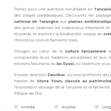
Partez pour une aventure inoubliable en
Tanzanie
des plages paradisiaques. Découvrez les paysag
national de Tarangire
aux
plaines emblématiqu
des gnous, observez les majestueux éléphants et
léopards, et explorez la biodiversité unique du
cra
rhinocéros noirs et flamants roses.
Plongez au cœur de la
culture tanzanienne
en
comprendre leurs traditions ancestrales et leur 
environs fascinants du
lac Eyasi,
où l’aventure vous
Ensuite, direction
Zanzibar
, où vous profiterez des 
histoire de
Stone Town, classée au patrimoin
l’exploration sauvage de la Tanzanie et le farnien
Afrique de l’Est.
Arrivée
Arusha
Long