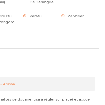
ai)
De Tarangire
ère Du
Karatu
Zanzibar
rongoro
 – Arusha
malités de douane (visa à régler sur place) et accueil