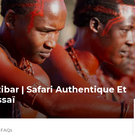
bar | Safari Authentique Et
ssaï
FAQs