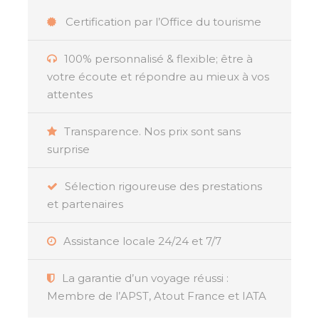
Certification par l’Office du tourisme
100% personnalisé & flexible; être à
Résumé
votre écoute et répondre au mieux à vos
attentes
Besoin d’évasion sous le soleil des tropiques
Transparence. Nos prix sont sans
?
Bienvenue dans cet
hôtel 3 étoiles
à
Saint-
surprise
Gilles-les-Bains
, sur la magnifique
Île de La
Réunion
. Idéalement situé au bord du
lagon
Sélection rigoureuse des prestations
cristallin de
l’Ermitage
, l’une des plus belles
et partenaires
plages de
La Réunion
, cet
hôtel créole
vous
invite à profiter de moments de détente dans
Assistance locale 24/24 et 7/7
un cadre paradisiaque bordé de filaos.
L’
hôtel Le Récif, Saint Gilles les Bains, Ile de la
La garantie d’un voyage réussi :
Réunion
,
vous accueille dans des
villas
inspirées
Membre de l’APST, Atout France et IATA
de l’architecture
coloniale
et
créole
, nichées au