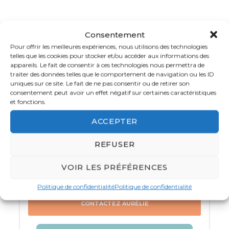
cœur d’un vaste
jardin tropical
de trois
hectares. Que vous soyez en quête de repos, de
découvertes culturelles ou d’activités nautiques,
Consentement
cet
hôtel à La Réunion
offre tout le confort
Pour offrir les meilleures expériences, nous utilisons des technologies
telles que les cookies pour stocker et/ou accéder aux informations des
pour des
vacances inoubliables
. Profitez des
appareils. Le fait de consentir à ces technologies nous permettra de
plages
, explorez les
paysages uniques de La
traiter des données telles que le comportement de navigation ou les ID
Réunion
, et plongez dans la
culture créole
uniques sur ce site. Le fait de ne pas consentir ou de retirer son
consentement peut avoir un effet négatif sur certaines caractéristiques
pour un
séjour
sous le signe du
soleil
, de
et fonctions.
l’
aventure
et de la
détente
.
ACCEPTER
Votre spécialiste Océan Indien
Pour un
séjour Île de La Réunion
, l’hôtel Le
01 83 64 34 12
REFUSER
Récif Saint-Gilles-les-Bains, Ile de la Réunion,
vous promet un cadre authentique et
Du lundi au vendredi de
8h
à
18 h 30
et le
VOIR LES PRÉFÉRENCES
dépaysant, idéal pour découvrir toutes les
samedi de 10h à 16h
merveilles de l’île.
Politique de confidentialité
Politique de confidentialité
CONTACTEZ AURÉLIE