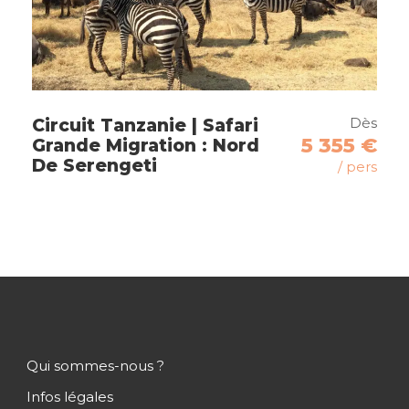
Capacité d’accueil : 2 adultes + 1 enfant
CHAMBRE SUPÉRIEURE
* 56 chambres Supérieures de 28 m² situées au
premier étage avec un balcon privatif orienté
vers l’océan.
Dès
Circuit Tanzanie | Safari
Capacité d’accueil : 2 adultes + 1 enfant
5 355 €
Grande Migration : Nord
De Serengeti
/ pers
CHAMBRE FAMILLE
* 14 Chambres Famille de 60 m², situées au rez-
de-chaussée ou au premier étage avec la
possibilité d’aménager des chambres
communicantes spacieuses avec tous les
équipements pour les enfants.
Capacité d’accueil : 2 adultes + 4 enfants
JUNIOR SUITE
Qui sommes-nous ?
* 4 Suites Junior de 56 m² isolées au bord de la
Infos légales
plage, équipées d’une chambre spacieuse et