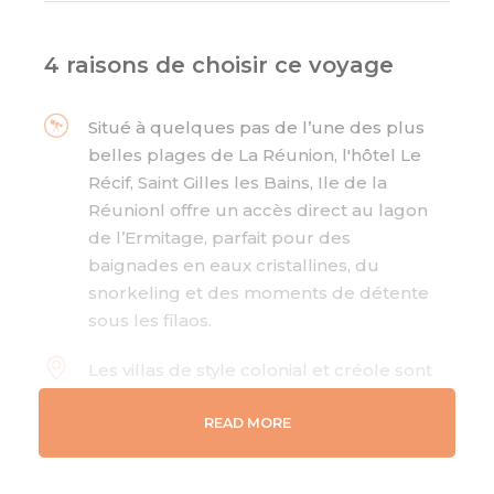
4 raisons de choisir ce voyage
Situé à quelques pas de l’une des plus
belles plages de La Réunion, l'hôtel Le
Récif, Saint Gilles les Bains, Ile de la
Réunionl offre un accès direct au lagon
de l’Ermitage, parfait pour des
baignades en eaux cristallines, du
snorkeling et des moments de détente
sous les filaos.
Les villas de style colonial et créole sont
nichées dans un vaste jardin tropical de
trois hectares, permettant aux visiteurs
READ MORE
de se déconnecter dans un cadre
verdoyant et apaisant.