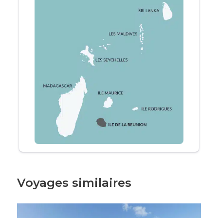
Hôtel
L’
Hôtel Le Récif,
Saint Gilles les Bains, Ile de La
Réunion, un
hôtel 3 étoiles
situé à
Saint-Gilles-
les-Bains
, sur la côte ouest de l’
Île de La
Réunion
, est le lieu idéal pour un
séjour
balnéaire
. Niché au bord du
lagon de
l’Ermitage
, l’une des plus belles
plages de La
Réunion
, cet hôtel offre un cadre idyllique avec
ses plages de sable fin, ses
vues imprenables
et son atmosphère apaisante.
Voyages similaires
L’Hôtel Le Récif, Saint Gilles les Bains, Ile de
La Réunion
, se distingue par son architecture
traditionnelle créole et coloniale. Ses
villas