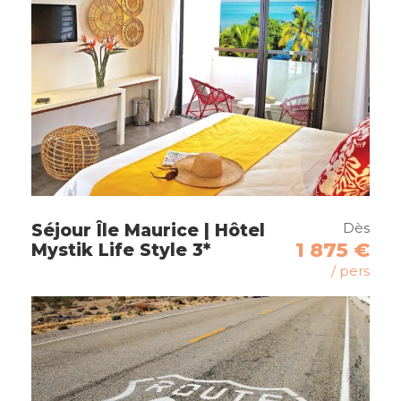
Jour 3
Autour de la culture du riz
Jour 4
Journée libre à Ubud
Jour 5
Balade dans la nature
Jour 6
Les volcans de Bali
Dès
Séjour Île Maurice | Hôtel
1 875 €
Mystik Life Style 3*
Jour 7
A la découverte de l’Est
/ pers
Jour 8
Immersion culturelle
Jour 9
Détente sur les plages de Sanur