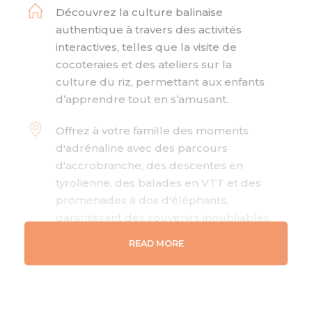
Découvrez la culture balinaise
authentique à travers des activités
interactives, telles que la visite de
cocoteraies et des ateliers sur la
culture du riz, permettant aux enfants
d’apprendre tout en s’amusant.
Offrez à votre famille des moments
d'adrénaline avec des parcours
d'accrobranche, des descentes en
tyrolienne, des balades en VTT et des
promenades à dos d'éléphants,
garantissant des souvenirs inoubliables
pour les aventuriers de tous âges.
READ MORE
Explorez les paysages spectaculaires
de Bali, des rizières verdoyantes aux
plages de sable fin, en passant par les