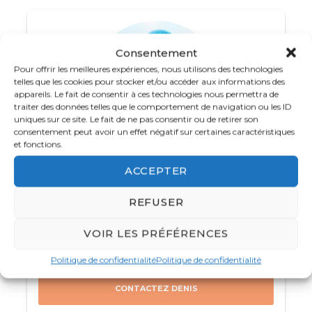
d’explorer toute la beauté naturelle et
culturelle de « l’île des dieux », en alternant
moments de détente sur des
plages
Consentement
paradisiaques
, visites de
temples mystérieux
,
Pour offrir les meilleures expériences, nous utilisons des technologies
découvertes dans des musées fascinants, et
telles que les cookies pour stocker et/ou accéder aux informations des
promenades à travers des
rizières
appareils. Le fait de consentir à ces technologies nous permettra de
traiter des données telles que le comportement de navigation ou les ID
verdoyantes
. Ce séjour promet d’être une
uniques sur ce site. Le fait de ne pas consentir ou de retirer son
véritable aventure familiale qui ravira petits et
consentement peut avoir un effet négatif sur certaines caractéristiques
et fonctions.
grands, offrant à toute la tribu des souvenirs
mémorables à ramener chez vous. Préparez-
ACCEPTER
vous à vivre un périple magique au cœur de
Votre spécialiste Asie
Bali, alliant découvertes, aventures et
01 88 32 72 47
REFUSER
émerveillement !
Du lundi au vendredi de
8h
à
18 h 30
et le
VOIR LES PRÉFÉRENCES
samedi de 10h à 16h
Politique de confidentialité
Politique de confidentialité
CONTACTEZ DENIS