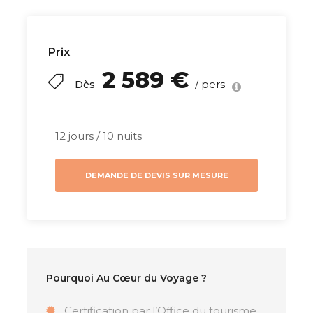
temples mystiques, tout en profitant
d'une variété de lieux enchanteurs à
découvrir en famille.
Prix
Ce circuit offre un équilibre parfait
2 589 €
/ pers
Dès
entre moments de détente sur des
plages paradisiaques et découvertes
culturelles, permettant à chaque
12 jours / 10 nuits
membre de la famille de profiter
pleinement de cette île fascinante.
DEMANDE DE DEVIS SUR MESURE
Résumé
Pourquoi Au Cœur du Voyage ?
Découvrez Bali sous un nouveau jour avec ce
circuit familial exceptionnel de 11 jours et 10
Certification par l’Office du tourisme