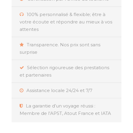
nuits, conçu pour offrir à chaque membre de
votre famille une expérience inoubliable.
100% personnalisé & flexible; être à
Plongez-vous dans la
culture balinaise
grâce à
votre écoute et répondre au mieux à vos
des activités ludiques et enrichissantes, où vos
attentes
enfants pourront participer à des ateliers de
découverte des différentes étapes de la
culture
Transparence. Nos prix sont sans
du riz
, ainsi qu’à la visite d’une cocoteraie
surprise
traditionnelle.
Sélection rigoureuse des prestations
Pour les aventuriers en herbe, le programme
et partenaires
comprend des activités palpitantes comme des
parcours d’accrobranche, des descentes en
Assistance locale 24/24 et 7/7
tyrolienne, des balades en VTT à travers des
paysages pittoresques, et même des
La garantie d’un voyage réussi :
promenades à dos d’éléphants dans la jungle
Membre de l’APST, Atout France et IATA
luxuriante.
Ce
voyage en famille
à Bali vous permettra