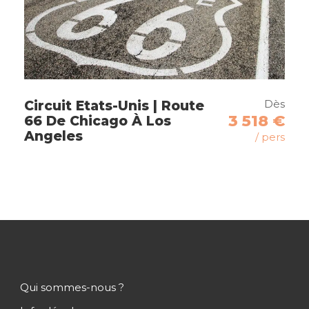
Jour 10
Détente sur les plages de
Sanur
Dès
Jour 11
Départ
Circuit Etats-Unis | Route
3 518 €
66 De Chicago À Los
Angeles
/ pers
Jour 12
Retour en France
Hôtels
Qui sommes-nous ?