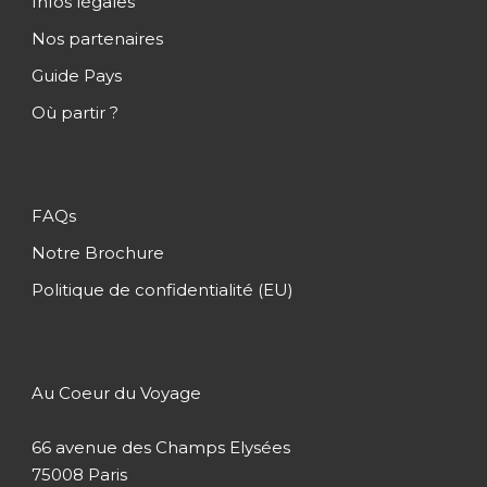
Infos légales
Cirque de Salazie
Nos partenaires
Hell-Bourg
Guide Pays
Grand Ilet
Où partir ?
Col des Boeufs
Plaine des Tamarins
Plaine des Palmistes
FAQs
Plaine des Cafres
Notre Brochure
Route des plaines
Politique de confidentialité (EU)
Piton de la Fournaise
Plaine de Sables
Au Coeur du Voyage
Bourg Murat
Petite-Ile
66 avenue des Champs Elysées
Saint-Benoît
75008 Paris