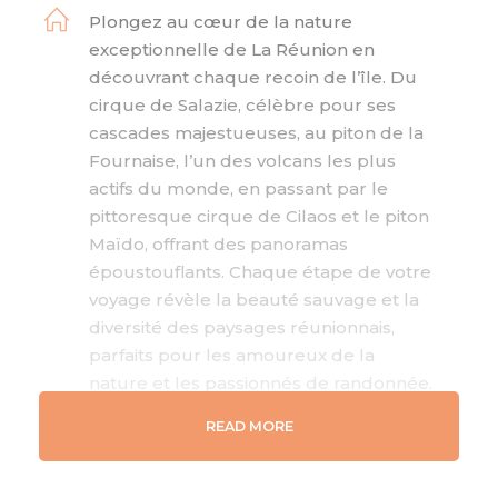
Plongez au cœur de la nature
exceptionnelle de La Réunion en
découvrant chaque recoin de l’île. Du
cirque de Salazie, célèbre pour ses
cascades majestueuses, au piton de la
Fournaise, l’un des volcans les plus
actifs du monde, en passant par le
pittoresque cirque de Cilaos et le piton
Maïdo, offrant des panoramas
époustouflants. Chaque étape de votre
voyage révèle la beauté sauvage et la
diversité des paysages réunionnais,
parfaits pour les amoureux de la
nature et les passionnés de randonnée.
READ MORE
Profitez d’un confort optimal grâce à
des hébergements sélectionnés avec
soin par nos experts. Hôtels de luxe,