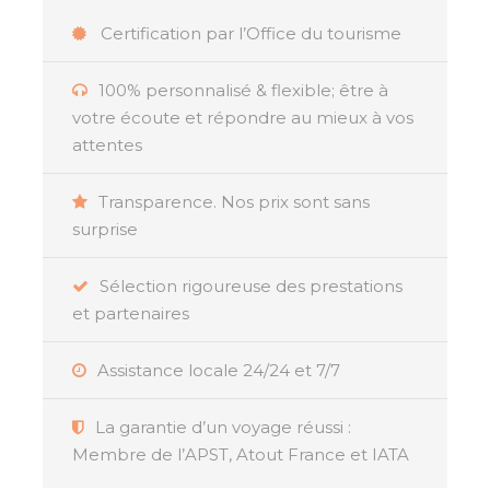
la richesse du patrimoine culturel
Certification par l’Office du tourisme
réunionnais.
100% personnalisé & flexible; être à
Profitez d’une multitude d’activités
votre écoute et répondre au mieux à vos
passionnantes pour tous les âges et
attentes
toutes les envies. Que vous soyez
amateur de randonnée aquatique, de
déjeuners gourmands avec des ateliers
Transparence. Nos prix sont sans
de rhum arrangé, ou d’un tour en ULM
surprise
pour survoler les paysages
spectaculaires de l’île, chaque journée
Sélection rigoureuse des prestations
sera rythmée par des expériences
et partenaires
mémorables. Le Grand circuit vous
permettra de vivre des moments
Assistance locale 24/24 et 7/7
inoubliables, alliant aventure et
découverte.
La garantie d’un voyage réussi :
Membre de l’APST, Atout France et IATA