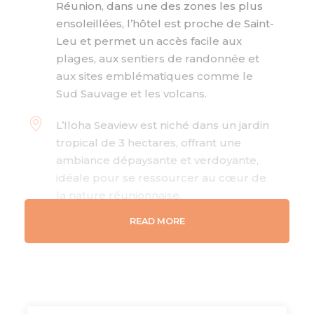
Réunion, dans une des zones les plus
ensoleillées, l’hôtel est proche de Saint-
Leu et permet un accès facile aux
plages, aux sentiers de randonnée et
aux sites emblématiques comme le
Sud Sauvage et les volcans.
L’Iloha Seaview est niché dans un jardin
tropical de 3 hectares, offrant une
ambiance dépaysante et verdoyante,
idéale pour se ressourcer au cœur de
la nature réunionnaise.
READ MORE
Avec des options variées comme des
chambres et des bungalows équipés
de kitchenettes, l’hôtel est adapté aux
familles, aux randonneurs et aux
voyageurs recherchant autonomie et