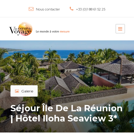
Nous contacter
+33 (0)1 88 61 52 25
Galerie
Séjour Île De La Réunion
| Hôtel Iloha Seaview 3*