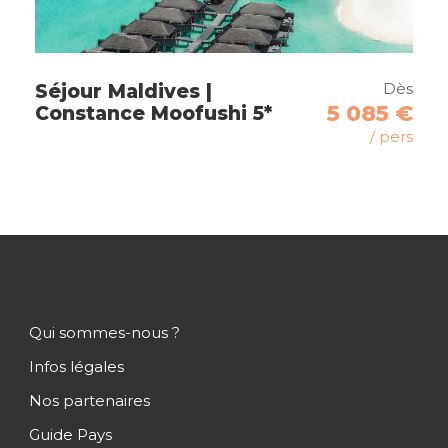
Cirque de Cilaos
Etang Salé
Saint Leu
Dès
Séjour Maldives |
Saint-Gilles
5 085 €
Constance Moofushi 5*
/ pers
Itinéraire
Qui sommes-nous ?
Infos légales
Jour 1
Vol en direction de La Réunion
Nos partenaires
Guide Pays
Vol en direction de la Réunion