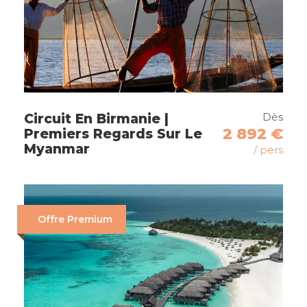
Saint Denis
Saint André
Hell-Bourg
Cirque de Salazie
Dès
Sainte-Suzanne
Circuit En Birmanie |
2 892 €
Premiers Regards Sur Le
Saint-Benoit
Myanmar
/ pers
Sainte-Anne
Sainte Rose
Saint Philippe
Offre Premium
Grand Anse
Saint Pierre
Plaine des Cafres