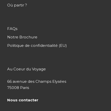
Où partir ?
Jour 2
St Denis
FAQs
Jour 3
St André / Hell-Bourg / Salazie
Notre Brochure
Politique de confidentialité (EU)
Jour 4
Ste Suzanne / St Benoit / Ste
Anne / Ste Rose
Au Coeur du Voyage
Jour 5
St Philippe / Grand Anse / St
Pierre / Plaine des Cafres
66 avenue des Champs Elysées
75008 Paris
Jour 6
Volcan / Entre Deux / Cilaos
Nous contacter