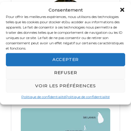
scintillantes et leurs villages créoles colorés.
Consentement
Cette destination unique est idéale pour un
Pour offrir les meilleures expériences, nous utilisons des technologies
voyage en famille
, promettant de belles
telles que les cookies pour stocker et/ou accéder aux informations des
aventures à travers des paysages variés et
appareils. Le fait de consentir à ces technologies nous permettra de
fascinants.
traiter des données telles que le comportement de navigation ou les ID
uniques sur ce site. Le fait de ne pas consentir ou de retirer son
consentement peut avoir un effet négatif sur certaines caractéristiques
Pour les familles, La Réunion propose une large
et fonctions.
Votre spécialiste Océan Indien
gamme d’
hébergements adaptés
, que ce soit
ACCEPTER
01 83 64 34 12
dans des hôtels familiaux ou des chambres
d’hôtes authentiques. Chaque membre de la
REFUSER
Du lundi au vendredi de
8h
à
18 h 30
et le
famille trouvera son bonheur grâce à une
samedi de 10h à 16h
multitude d’
activités
divertissantes et
VOIR LES PRÉFÉRENCES
enrichissantes, allant des randonnées en pleine
nature à la découverte de la culture créole, en
Politique de confidentialité
Politique de confidentialité
CONTACTEZ AURÉLIE
passant par des moments de détente sur ses
plages de sable fin.
Ce
circuit de 9 jours
à la Réunion vous