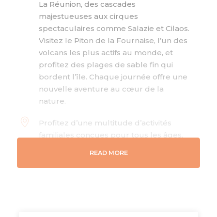
La Réunion, des cascades
majestueuses aux cirques
spectaculaires comme Salazie et Cilaos.
Visitez le Piton de la Fournaise, l’un des
volcans les plus actifs au monde, et
profitez des plages de sable fin qui
bordent l’île. Chaque journée offre une
nouvelle aventure au cœur de la
nature.
Profitez d’une multitude d’activités
familiales conçues pour tous les âges,
allant des randonnées adaptées aux
READ MORE
enfants aux excursions en famille dans
des sites historiques et culturels. Que
ce soit une baignade dans des bassins
naturels, des balades à pied ou des
découvertes culinaires, chaque