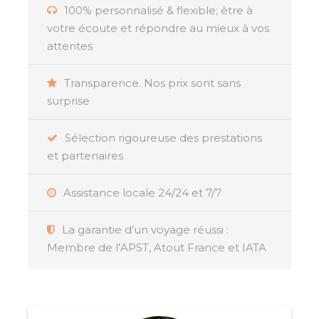
100% personnalisé & flexible; être à
vous rapprochant de la culture
votre écoute et répondre au mieux à vos
réunionnaise.
attentes
Transparence. Nos prix sont sans
surprise
Résumé
Sélection rigoureuse des prestations
et partenaires
La Réunion, véritable joyau de l’océan Indien,
mérite son titre d’
île intense
grâce à ses
Assistance locale 24/24 et 7/7
paysages à couper le souffle et sa richesse
naturelle exceptionnelle. Le
Piton de la
La garantie d’un voyage réussi :
Fournaise
, l’un des volcans les plus actifs au
Membre de l’APST, Atout France et IATA
monde, se dresse majestueusement, tandis que
les
cirques
impressionnants, comme
Salazie
et
Cilaos
, offrent des panoramas enchanteurs
avec leurs vallées verdoyantes, leurs cascades