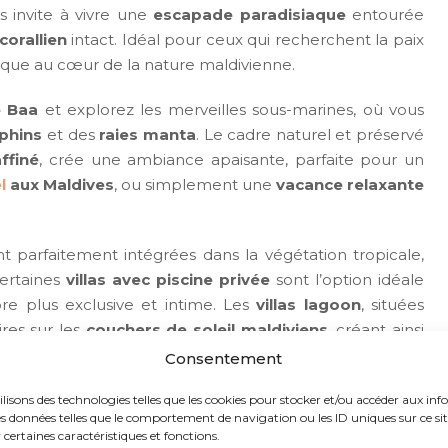
s invite à vivre une
escapade paradisiaque
entourée
 corallien
intact. Idéal pour ceux qui recherchent la paix
unique au cœur de la nature maldivienne.
e Baa
et explorez les merveilles sous-marines, où vous
phins
et des
raies manta
. Le cadre naturel et préservé
ffiné
, crée une ambiance apaisante, parfaite pour un
l
aux Maldives
, ou simplement une
vacance relaxante
parfaitement intégrées dans la végétation tropicale,
Certaines
villas avec piscine privée
sont l’option idéale
e plus exclusive et intime. Les
villas lagoon
, situées
ires sur les
couchers de soleil maldiviens
, créant ainsi
s moments précieux en couple ou en famille.
Consentement
t raffiné en choisissant le
Coco Palm Dhuni Kolhu 5
*.
ilisons des technologies telles que les cookies pour stocker et/ou accéder aux inf
s données telles que le comportement de navigation ou les ID uniques sur ce site.
re et exclusivité se rencontrent pour vous offrir une
certaines caractéristiques et fonctions.