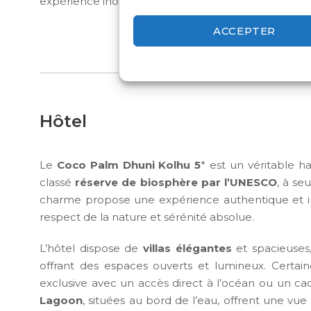
expérience inoubliable dans ce coin de paradis mald
ACCEPTER
Hôtel
Le
Coco Palm Dhuni Kolhu 5
* est un véritable ha
classé
réserve de biosphère par l’UNESCO
, à se
charme propose une expérience authentique et i
respect de la nature et sérénité absolue.
L’hôtel dispose de
villas élégantes
et spacieuses, 
offrant des espaces ouverts et lumineux. Certai
exclusive avec un accès direct à l’océan ou un ca
Lagoon
, situées au bord de l’eau, offrent une vue