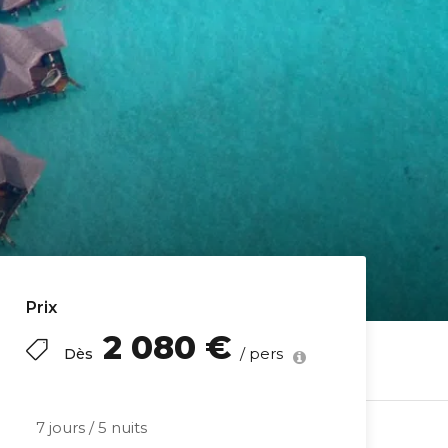
Prix
2 080 €
/ pers
Dès
7 jours / 5 nuits