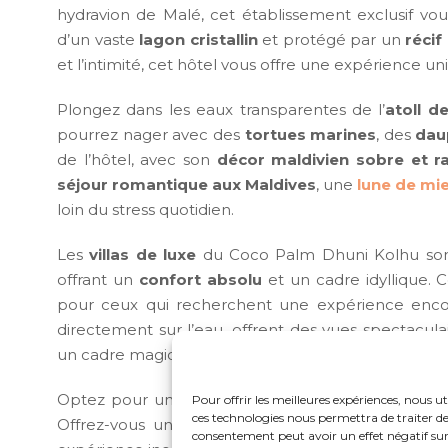
hydravion de Malé, cet établissement exclusif vou
d’un vaste
lagon cristallin
et protégé par un
récif
et l’intimité, cet hôtel vous offre une expérience 
Plongez dans les eaux transparentes de l’
atoll d
pourrez nager avec des
tortues marines
, des
dau
de l’hôtel, avec son
décor maldivien sobre et ra
séjour romantique aux Maldives
, une
lune de mie
loin du stress quotidien.
Les
villas de luxe
du Coco Palm Dhuni Kolhu sont 
offrant un
confort absolu
et un cadre idyllique. 
pour ceux qui recherchent une expérience encor
directement sur l’eau, offrent des vues spectacula
un cadre magique pour se détendre et profiter de
Optez pour un
séjour aux Maldives
authentique e
Pour offrir les meilleures expériences, nous ut
ces technologies nous permettra de traiter de
Offrez-vous un
voyage de luxe
où confort, natu
consentement peut avoir un effet négatif sur 