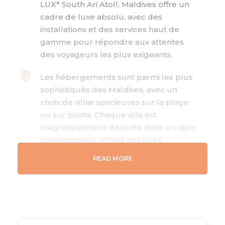
LUX* South Ari Atoll, Maldives offre un
cadre de luxe absolu, avec des
installations et des services haut de
gamme pour répondre aux attentes
des voyageurs les plus exigeants.
Les hébergements sont parmi les plus
sophistiqués des Maldives, avec un
choix de villas spacieuses sur la plage
ou sur pilotis. Chaque villa est
magnifiquement décorée dans un style
contemporain, offrant des vues
spectaculaires sur le lagon turquoise
READ MORE
et les couchers de soleil.
Profitez de 4 kilomètres de plage de
sable blanc immaculé, bordée de
palmiers, idéale pour des promenades