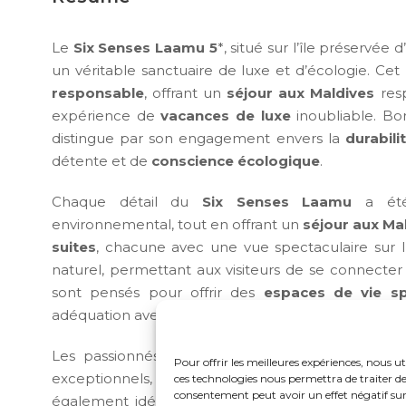
Le
Six Senses Laamu 5
*, situé sur l’île préservée
un véritable sanctuaire de luxe et d’écologie. Cet
responsable
, offrant un
séjour aux Maldives
resp
expérience de
vacances de luxe
inoubliable. Bor
distingue par son engagement envers la
durabili
détente et de
conscience écologique
.
Chaque détail du
Six Senses Laamu
a été 
environnemental, tout en offrant un
séjour aux Ma
suites
, chacune avec une vue spectaculaire sur 
naturel, permettant aux visiteurs de se connect
sont pensés pour offrir des
espaces de vie sp
adéquation avec la nature environnante, offrant ain
Les passionnés de
plongée sous-marine
trouve
Pour offrir les meilleures expériences, nous ut
exceptionnels, offrant parmi les meilleures expér
ces technologies nous permettra de traiter de
consentement peut avoir un effet négatif sur 
également idéal pour les
surfeurs
, grâce à la p