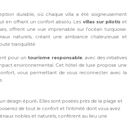
eption durable, où chaque villa a été soigneusement
t en offrant un confort absolu. Les
villas sur pilotis
et
ses, offrent une vue imprenable sur l’océan turquoise.
riaux naturels, créant une ambiance chaleureuse et
ute tranquillité.
ent pour un
tourisme responsable
, avec des initiatives
’impact environnemental. Cet hôtel de luxe propose une
onfort, vous permettant de vous reconnecter avec la
e.
’un design épuré
.
Elles sont posées près de la plage et
sposerez de tout le confort et l’intimité dont vous avez
tériaux nobles et naturels, confèrent au lieu une