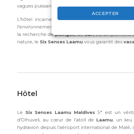
vagues puissantes, particulièrement entre juin et 
ACCEPTER
L’hôtel incarne l’alliance parfaite entre
luxe dur
l’environnement, promettant ainsi un
séjour aux 
la recherche de
plongée
, de
surf
ou simplement 
nature, le
Six Senses Laamu
vous garantit des
vac
Hôtel
Le
Six Senses Laamu Maldives
5* est un vérita
d’Olhuveli, au cœur de l’atoll de
Laamu
, un lie
hydravion depuis l’aéroport international de Malé, 