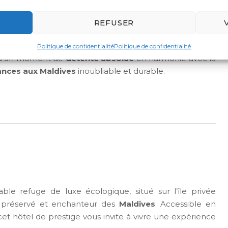
septembre.
REFUSER
able
, immersion totale dans la nature et respect de
Maldives
mémorable et responsable. Que vous soyez à
Politique de confidentialité
Politique de confidentialité
d’un moment de
détente absolue
en harmonie avec la
ances aux Maldives
inoubliable et durable.
ble refuge de luxe écologique, situé sur l’île privée
u préservé et enchanteur des
Maldives
. Accessible en
cet hôtel de prestige vous invite à vivre une expérience