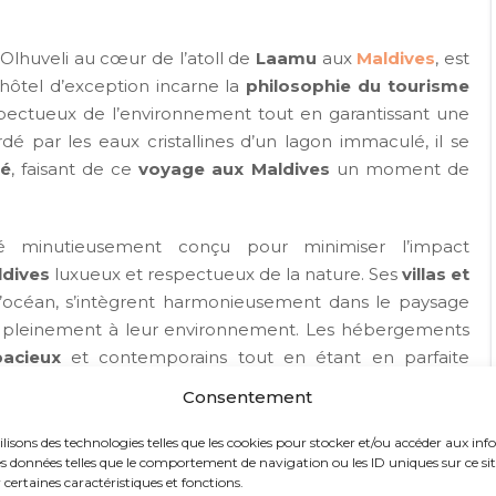
 d’Olhuveli au cœur de l’atoll de
Laamu
aux
Maldives
, est
 hôtel d’exception incarne la
philosophie du tourisme
ectueux de l’environnement tout en garantissant une
dé par les eaux cristallines d’un lagon immaculé, il se
té
, faisant de ce
voyage aux Maldives
un moment de
minutieusement conçu pour minimiser l’impact
ldives
luxueux et respectueux de la nature. Ses
villas et
l’océan, s’intègrent harmonieusement dans le paysage
er pleinement à leur environnement. Les hébergements
acieux
et contemporains tout en étant en parfaite
si un
séjour de rêve aux Maldives
.
Consentement
ront leur bonheur avec des récifs, kandus et thilas
ilisons des technologies telles que les cookies pour stocker et/ou accéder aux inf
iences sous-marines du monde. Le
Six Senses Laamu
est
s données telles que le comportement de navigation ou les ID uniques sur ce site.
certaines caractéristiques et fonctions.
roximité du célèbre spot de
Yin Yang
, réputé pour ses