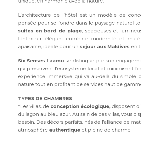
unique, en harmonie avec la nature.
L’architecture de l’hôtel est un modèle de conc
pensée pour se fondre dans le paysage naturel tou
suites en bord de plage
, spacieuses et lumineu
L’intérieur élégant combine modernité et maté
apaisante, idéale pour un
séjour aux Maldives
en to
Six Senses Laamu
se distingue par son engagem
qui préservent l’écosystème local et minimisent l
expérience immersive qui va au-delà du simple c
nature tout en profitant de services haut de gamm
TYPES DE CHAMBRES
*Les villas, de
conception écologique,
disposent d
du lagon au bleu azur. Au sein de ces villas, vous di
besoin. Des décors parfaits, nés de l’alliance de ma
atmosphère
authentique
et pleine de charme.