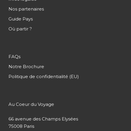
Nos partenaires
Jour 3
Iles Ballestas – Ica – Ville de
Guide Pays
Nazca
Où partir ?
Jour 4
Survol de Lignes de Nazca –
Arequipa
FAQs
Jour 5
Journée libre à Arequipa
Notre Brochure
Politique de confidentialité (EU)
Jour 6
Canyon de Colca
Au Coeur du Voyage
Jour 7
Canyon de Colca – Llachon
66 avenue des Champs Elysées
75008 Paris
Jour 8
Iles Titinos – Ile D’Amantani