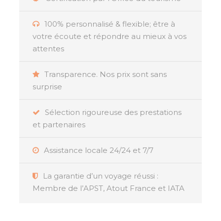
découvrir toute la diversité des paysages
exceptionnels du Sud péruvien. Votre itinéraire
100% personnalisé & flexible; être à
commence dans la spectaculaire
réserve de
votre écoute et répondre au mieux à vos
Paracas
, où vous admirerez les paysages
attentes
désertiques, avant d’explorer les
îles Ballestas
,
véritable sanctuaire pour la faune marine.
Transparence. Nos prix sont sans
Ensuite, direction la
région d’Ica
avec ses
surprise
immenses dunes de sable et ses oasis, avant de
survoler les célèbres lignes de Nazca, un
Sélection rigoureuse des prestations
mystère archéologique
qui fascine les visiteurs
et partenaires
depuis des siècles.
Assistance locale 24/24 et 7/7
Votre aventure se poursuit dans le majestueux
Canyon de Colca,
où vous traverserez des
villages pittoresques entourés de terrasses
La garantie d’un voyage réussi :
agricoles et aurez la chance de vous détendre
Membre de l’APST, Atout France et IATA
dans des sources thermales naturelles. Le
périple continue sur les rives moins fréquentées