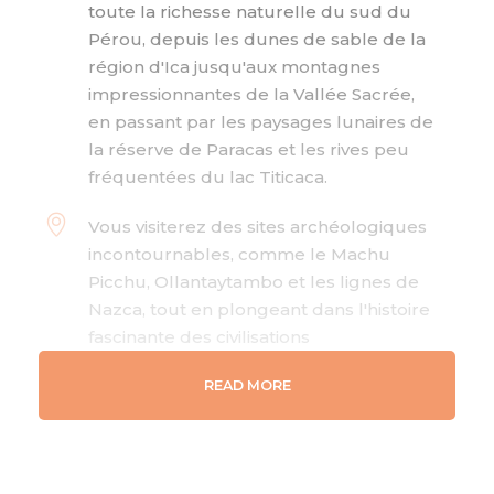
toute la richesse naturelle du sud du
Pérou, depuis les dunes de sable de la
région d'Ica jusqu'aux montagnes
impressionnantes de la Vallée Sacrée,
en passant par les paysages lunaires de
la réserve de Paracas et les rives peu
fréquentées du lac Titicaca.
Vous visiterez des sites archéologiques
incontournables, comme le Machu
Picchu, Ollantaytambo et les lignes de
Nazca, tout en plongeant dans l'histoire
fascinante des civilisations
précolombiennes et des Incas.
READ MORE
L'itinéraire inclut des séjours dans des
villages traditionnels, comme ceux du
canyon de Colca et de la péninsule de