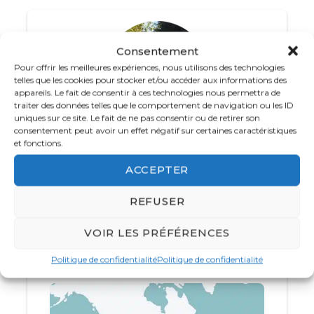
du
lac Titicaca
, où la
péninsule de Capachica
,
à la frontière bolivienne, vous offrira une
immersion authentique dans les communautés
Consentement
locales.
Pour offrir les meilleures expériences, nous utilisons des technologies
telles que les cookies pour stocker et/ou accéder aux informations des
Pour couronner ce voyage inoubliable, vous
appareils. Le fait de consentir à ces technologies nous permettra de
traiter des données telles que le comportement de navigation ou les ID
explorerez les trésors archéologiques de la
uniques sur ce site. Le fait de ne pas consentir ou de retirer son
Vallée Sacrée
des Incas
, en passant par des
consentement peut avoir un effet négatif sur certaines caractéristiques
sites emblématiques tels qu’
Ollantaytambo
,
et fonctions.
Votre spécialiste Amérique
avant de conclure avec la visite du légendaire
01 84 21 80 41
ACCEPTER
Machu Picchu
. Ce circuit est l’une des plus
belles façons de découvrir le
Sud péruvien
,
Du lundi au vendredi de
8h
à
18 h 30
et le
REFUSER
alliant la découverte des paysages
samedi de 10h à 16h
époustouflants et l’immersion dans l’histoire
VOIR LES PRÉFÉRENCES
fascinante de la civilisation inca.
CONTACTEZ JAZZEE
Politique de confidentialité
Politique de confidentialité
Lima
Paracas Iles Ballestas