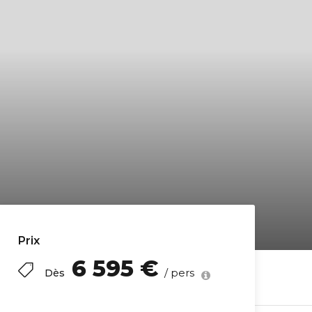
Prix
6 595 €
/ pers
Dès