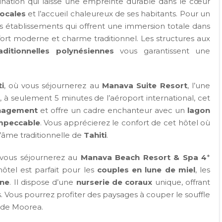
ination qui laisse une empreinte durable dans le cœur
locales
et l’accueil chaleureux de ses habitants. Pour un
es établissements qui offrent une immersion totale dans
nfort moderne et charme traditionnel. Les structures aux
ditionnelles polynésiennes
vous garantissent une
i
, où vous séjournerez au
Manava Suite Resort
, l’une
t, à seulement 5 minutes de l’aéroport international, cet
anagement
et offre un cadre enchanteur avec un
lagon
impeccable
. Vous apprécierez le confort de cet hôtel où
âme traditionnelle de
Tahiti
.
 vous séjournerez au
Manava Beach Resort & Spa 4
*
ôtel est parfait pour les
couples en lune de miel
, les
ine
. Il dispose d’une
nurserie de coraux
unique, offrant
. Vous pourrez profiter des paysages à couper le souffle
 de Moorea.