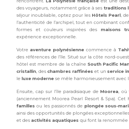
rencontrent.
La Polynésie française
est une dest
des voyageurs, notamment grâce à ses
traditions 
séjour inoubliable, optez pour les
Hôtels Pearl
, d
l’authenticité de l’archipel, tout en combinant co
formes et couleurs inspirées des
maisons tra
expérience exceptionnelle.
Votre
aventure polynésienne
commence à
Tahit
des références de l’île. Situé sur la côte nord-oues
hôtel est membre de la chaîne
South Pacific M
cristallin
, des
chambres raffinées
et un
service 
le
luxe moderne
se mêle harmonieusement avec l’
Ensuite, cap sur l’île paradisiaque de
Moorea
, où
(anciennement Moorea Pearl Resort & Spa). Cet h
familles
ou les passionnés de
plongée sous-mar
ainsi des opportunités de plongées exceptionnelles
et des
activités aquatiques
qui font la renommée