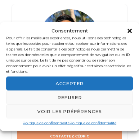
qui ont inspiré des artistes légendaires tels que
Jacques Brel et Paul Gauguin
, vous plongeront
dans un univers de traditions ancestrales et de
paysages à couper le souffle. Profitez de
Consentement
randonnées inoubliables à travers des vallées
Pour offrir les meilleures expériences, nous utilisons des technologies
telles que les cookies pour stocker et/ou accéder aux informations des
verdoyantes, des falaises escarpées et des sites
appareils. Le fait de consentir à ces technologies nous permettra de
archéologiques qui témoignent de l’
héritage
traiter des données telles que le comportement de navigation ou les ID
uniques sur ce site. Le fait de ne pas consentir ou de retirer son
polynésien
.
consentement peut avoir un effet négatif sur certaines caractéristiques
et fonctions.
Ensuite, cap sur l’
archipel de la Société
, où des
Votre spécialiste Polynésie
joyaux comme
Moorea, Raiatea et Bora Bora
ACCEPTER
(Certifié Spécialiste de Tahiti Niveau 3)
vous attendent. À Moorea, admirez les
01 88 32 02 25
REFUSER
magnifiques baies entourées de montagnes
verdoyantes, tandis qu’à Raiatea, explorez les
Du lundi au vendredi de
8h
à
18 h 30
et le
VOIR LES PRÉFÉRENCES
sites culturels et spirituels d’une grande
samedi de 10h à 16h
importance pour la
culture polynésienne
. Bora
Politique de confidentialité
Politique de confidentialité
Bora, surnommée la
« perle du Pacifique »
,
CONTACTEZ CÉDRIC
vous séduira par ses paysages de lagon