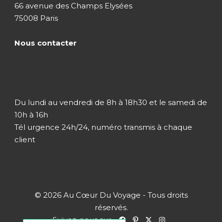
66 avenue des Champs Elysées
Jour 8 - 9
Moorea
75008 Paris
Jour 10
Moorea / Raiatea
Nous contacter
Jour 11 - 12
Raiatea
Du lundi au vendredi de 8h à 18h30 et le samedi de
Jour 13
Raiatea / Bora Bora
10h à 16h
Tél urgence 24h/24, numéro transmis à chaque
client
Jour 14 - 15
Bora Bora
Jour 16
Bora Bora / Rangiroa (Tuamotu)
© 2026 Au Cœur Du Voyage - Tous droits
réservés.
Jour 17 - 18
Rangiroa (Tuamotu)
Suivez-nous sur