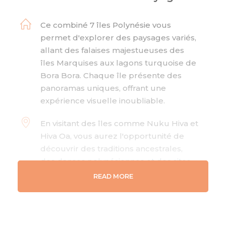
Ce combiné 7 îles Polynésie vous
permet d'explorer des paysages variés,
allant des falaises majestueuses des
îles Marquises aux lagons turquoise de
Bora Bora. Chaque île présente des
panoramas uniques, offrant une
expérience visuelle inoubliable.
En visitant des îles comme Nuku Hiva et
Hiva Oa, vous aurez l'opportunité de
découvrir des traditions ancestrales,
des danses polynésiennes et des sites
historiques qui témoignent de
READ MORE
l'héritage culturel riche de la région,
souvent inspirés par des artistes
comme Brel et Gauguin.