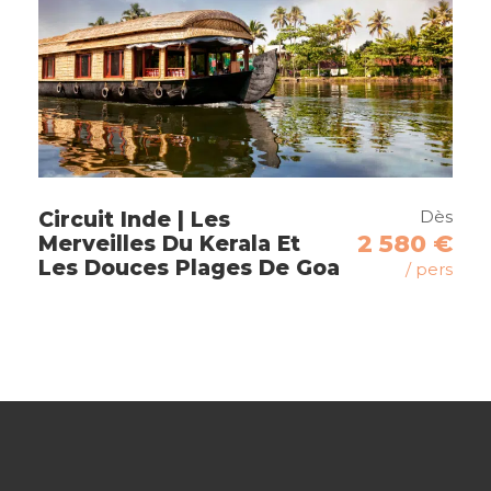
Rangiroa
Tahiti
Dès
Circuit Inde | Les
2 580 €
Merveilles Du Kerala Et
Itinéraire
Les Douces Plages De Goa
/ pers
Jour 1
Arrivée à Tahiti
Arrivée en Polynésie à Tahiti Faa’a
Accueil par notre correspondant local pour le