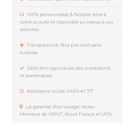
100% personnalisé & flexible; être à
Résumé
votre écoute et répondre au mieux à vos
attentes
Êtes-vous en quête d’une immersion totale
dans la beauté préservée et sauvage de la
Transparence. Nos prix sont sans
Polynésie française
surprise
? Si oui, préparez-vous à
être émerveillé par un combiné exclusif qui
vous fera découvrir sept îles emblématiques,
Sélection rigoureuse des prestations
traversant trois archipels aux atmosphères
et partenaires
uniques et captivantes. Ce voyage exceptionnel
est une véritable invitation à explorer le paradis
Assistance locale 24/24 et 7/7
tropical où le ciel bleu rencontre les plages de
sable blanc et les lagons d’un bleu azur infini.
La garantie d’un voyage réussi :
Membre de l’APST, Atout France et IATA
Votre
combiné 7 îles Polynésie
commence aux
îles Marquises
, un archipel riche en culture et
en histoire. Ici, les îles de
Nuku Hiva et Hiva Oa
,