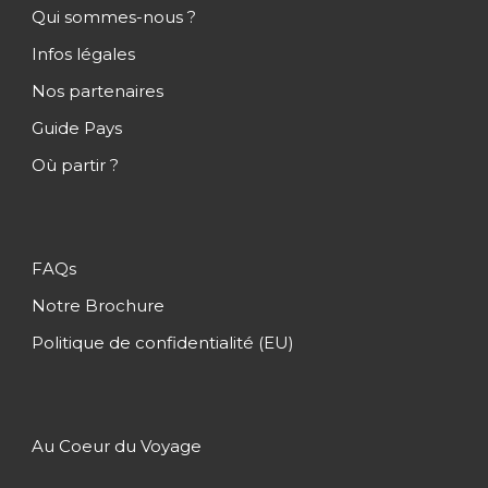
transfert vers votre votre hôtel afin de vous
Qui sommes-nous ?
reposer de votre long voyage.
Infos légales
Nuit à Tahiti
Nos partenaires
Guide Pays
Jour 2
Tahiti – Nuku Hiva (Les
Où partir ?
Marquises)
Jour 3 - 4
Nuku Hiva (Les Marquises)
FAQs
Notre Brochure
Jour 5 - 6
Nuku Hiva / Hiva Oa (Les
Politique de confidentialité (EU)
Marquises)
Jour 7
Hiva Oa / Moorea
Au Coeur du Voyage