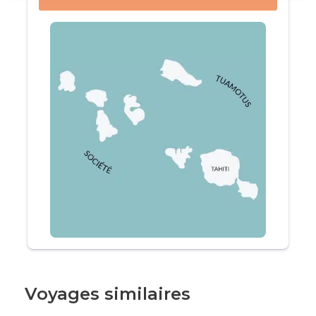
turquoise, ses bungalows sur pilotis et son
ambiance romantique.
Le voyage se termine en beauté à
Rangiroa
, le
plus grand atoll de l’
archipel des Tuamotu
et
un véritable paradis pour les amateurs de
plongée. Plongez dans ses eaux cristallines pour
rencontrer une faune marine exotique, explorer
les jardins de corail immaculés et vivre des
expériences mémorables, comme nager avec
des raies mantas et des requins.
Chaque île de cette expédition dévoile ses
propres trésors, allant des randonnées
légendaires des Marquises aux récifs coralliens
époustouflants de Rangiroa, sans oublier les
traditions vivantes de Tahiti et l’accueil
Voyages similaires
chaleureux des habitants de Moorea. Cette