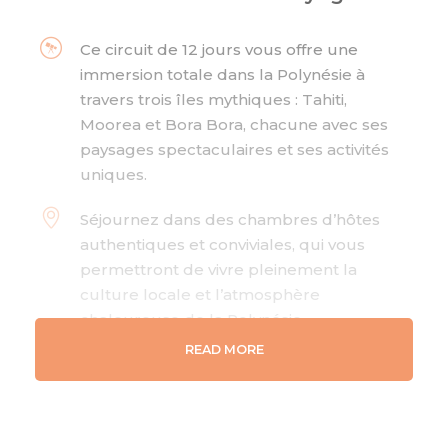
Ce circuit de 12 jours vous offre une
immersion totale dans la Polynésie à
travers trois îles mythiques : Tahiti,
Moorea et Bora Bora, chacune avec ses
paysages spectaculaires et ses activités
uniques.
Séjournez dans des chambres d’hôtes
authentiques et conviviales, qui vous
permettront de vivre pleinement la
culture locale et l’atmosphère
chaleureuse de la Polynésie.
READ MORE
Profitez des lagons cristallins et des
plages paradisiaques pour pratiquer
des activités comme la baignade, le
snorkelling, et nagez avec les dauphins,