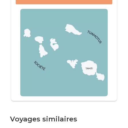
farniente
sur ses plages de sable blanc, et de
snorkelling
pour explorer ses fonds marins
riches en coraux et en poissons multicolores.
Ce
circuit Polynésie
vous propose des
moments d’évasion entre terre et mer, au cœur
des îles les plus paradisiaques de la Polynésie
Française, dans un cadre unique, authentique et
naturel. Préparez-vous à vivre un
voyage de
rêve
qui restera gravé dans vos souvenirs.
Tahiti
Moorea
Bora Bora
Voyages similaires