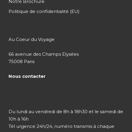
Notre Brochure
Jour 9
Bora Bora
Politique de confidentialité (EU)
Jour 10
Bora Bora / Tahiti
Au Coeur du Voyage
Jour 11
Tahiti
66 avenue des Champs Elysées
75008 Paris
Jour 12
Retour en France
Nous contacter
Du lundi au vendredi de 8h à 18h30 et le samedi de
Hôtel
10h à 16h
Tél urgence 24h/24, numéro transmis à chaque
Hébergement