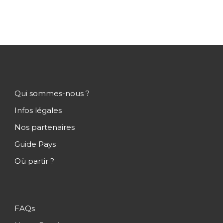
Jour 3
Moorea
Jour 4
Moorea
Jour 5
Moorea
Qui sommes-nous ?
Infos légales
Jour 6
Moorea
Nos partenaires
Guide Pays
Jour 7
Moorea / Bora Bora
Où partir ?
Jour 8
Bora Bora
FAQs