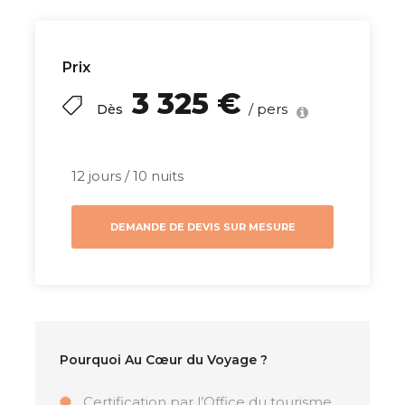
les raies et les requins dans des eaux
translucides.
Prix
Que vous soyez en quête de détente,
3 325 €
de découvertes culturelles ou
/ pers
Dès
d’aventure, ce voyage en Polynésie
répond à toutes les attentes, avec un
mélange parfait de relaxation et
12 jours / 10 nuits
d’activités fascinantes au cœur de
paysages à couper le souffle.
DEMANDE DE DEVIS SUR MESURE
Résumé
Pourquoi Au Cœur du Voyage ?
Offrez-vous un
voyage en Polynésie
à prix dou
Certification par l’Office du tourisme