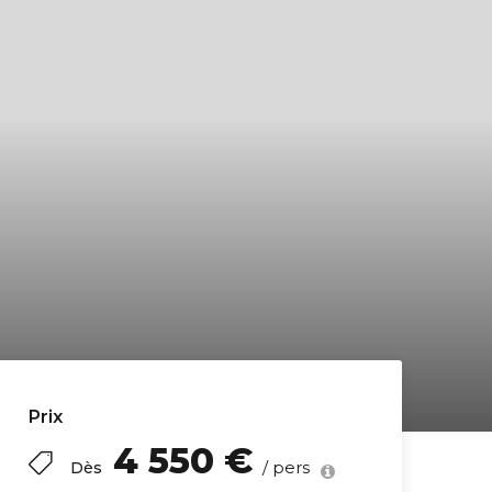
Prix
4 550 €
/ pers
Dès