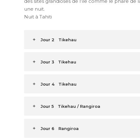
des sites grandioses de l’île comme le phare de l
une nuit.
Nuit à Tahiti
Jour 2
Tikehau
Jour 3
Tikehau
Jour 4
Tikehau
Jour 5
Tikehau / Rangiroa
Jour 6
Rangiroa