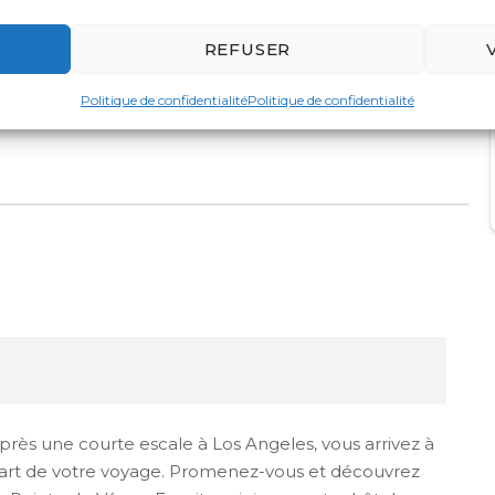
c ses trésors historiques et culturelle.
REFUSER
iroa
Fakarava
Politique de confidentialité
Politique de confidentialité
Après une courte escale à Los Angeles, vous arrivez à
départ de votre voyage. Promenez-vous et découvrez