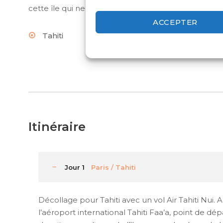
cette île qui ne manquera pas de vous surprendre ave
ACCEPTER
Tahiti
Tikehau
Rang
Itinéraire
Jour 1
Paris / Tahiti
Décollage pour Tahiti avec un vol Air Tahiti Nui. 
l’aéroport international Tahiti Faa’a, point de 