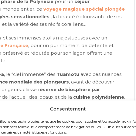
s phare de la Polynésie
pour un
séjour
u monde entier, ce
voyage magique spécial plongée
gées sensationnelles
, la beauté éblouissante de ses
et la variété des ses récifs coralliens…
u
et ses immenses atolls majestueuses avec un
ie Française
, pour un pur moment de détente et
re préservé et réputée pour son lagon offrant une
te.
oa
, le “ciel immense” des
Tuamotu
avec ces nuances
nce mondiale des plongeurs
, avant de découvrir
plongeurs, classé r
éserve de biosphère par
de l’accueil des locaux et de la
cuisine polynésienne
.
noubliables où vous verrez toute la richesse de ces
Consentement
 coraux que des nombreuses espèces de poissons.
ilisons des technologies telles que les cookies pour stocker et/ou accéder aux inf
voyage par deux dernières
nuits à Tahiti
et profitez-en
s données telles que le comportement de navigation ou les ID uniques sur ce site.
certaines caractéristiques et fonctions.
e chef-lieu mais aussi explorer les autres facettes de