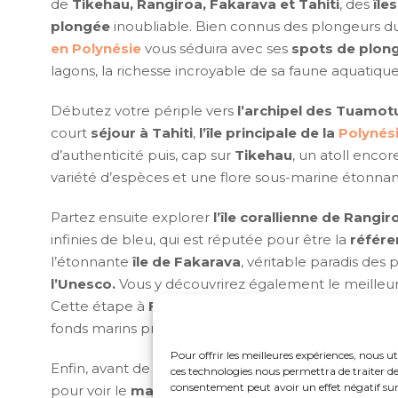
de
Tikehau, Rangiroa, Fakarava et Tahiti
, des
île
plongée
inoubliable. Bien connus des plongeurs d
en Polynésie
vous séduira avec ses
spots de plon
lagons, la richesse incroyable de sa faune aquatique 
Débutez votre périple vers
l’archipel des Tuamot
court
séjour à Tahiti
,
l’île principale de la
Polynés
d’authenticité puis, cap sur
Tikehau
, un atoll enco
variété d’espèces et une flore sous-marine étonnan
Partez ensuite explorer
l’île corallienne de Rangir
infinies de bleu, qui est réputée pour être la
référe
l’étonnante
île de Fakarava
, véritable paradis des 
l’Unesco.
Vous y découvrirez également le meilleur 
Cette étape à
Fakarava
vous promet des plongées i
fonds marins préservés : aussi bien au niveau des
Pour offrir les meilleures expériences, nous ut
Enfin, avant de quitter le paradis, terminez votre 
ces technologies nous permettra de traiter de
consentement peut avoir un effet négatif sur 
pour voir le
marché de Papeete
et l’animation de c