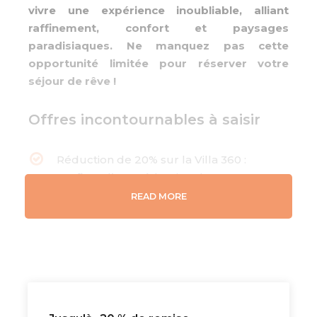
vivre une expérience inoubliable, alliant
raffinement, confort et paysages
paradisiaques. Ne manquez pas cette
opportunité limitée pour réserver votre
séjour de rêve !
Offres incontournables à saisir
Réduction de 20% sur la Villa 360 :
Profitez d’une réduction de 20% sur
l'hébergement et la demi-pension en
READ MORE
réservant avant le 17/04/25, pour un
séjour inoubliable dans la Villa 360. Un
cadre exclusif pour des vacances de
luxe !
Voyage de noces - Privilèges exclusifs :
Offrez-vous un voyage de noces