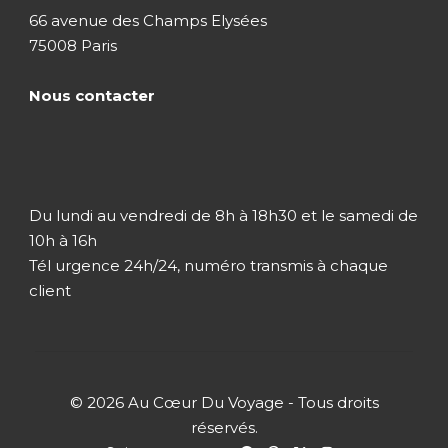
66 avenue des Champs Elysées
Offres Exclusives et
75008 Paris
Réductions
Nous contacter
Les offres suivantes sont disponibles en fonction
des périodes et des conditions de séjour.
Chaque offre est valide selon les dates indiquées
Du lundi au vendredi de 8h à 18h30 et le samedi de
et les conditions spécifiées. Pour plus de détails
10h à 16h
ou pour réserver, n’hésitez pas à nous
Tél urgence 24h/24, numéro transmis à chaque
contacter.
client
Réduction pour réservation anticipée
-10%
© 2026 Au Cœur Du Voyage - Tous droits
Réservez votre séjour 90 jours à l’avance et
réservés.
bénéficiez d’une remise de 10% sur