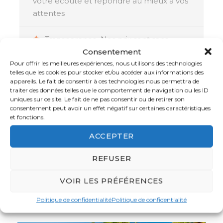
votre écoute et répondre au mieux à vos
attentes
Expérience culinaire raffinée : Des
restaurants proposant une cuisine
Transparence. Nos prix sont sans
locale et internationale, avec des plats
Consentement
surprise
créatifs préparés à base de produits
Pour offrir les meilleures expériences, nous utilisons des technologies
frais et de saison, le tout dans un cadre
telles que les cookies pour stocker et/ou accéder aux informations des
Sélection rigoureuse des prestations
enchanteur.
appareils. Le fait de consentir à ces technologies nous permettra de
et partenaires
traiter des données telles que le comportement de navigation ou les ID
uniques sur ce site. Le fait de ne pas consentir ou de retirer son
consentement peut avoir un effet négatif sur certaines caractéristiques
Assistance locale 24/24 et 7/7
et fonctions.
ACCEPTER
La garantie d’un voyage réussi :
Hôtel
Membre de l’APST, Atout France et IATA
REFUSER
L’Hôtel Duc de Praslin 5* vous accueille sur l’une
VOIR LES PRÉFÉRENCES
des plus belles plages des Seychelles, la Côte
d’Or. Ce lieu enchanteur, au cœur d’un écrin de
Voyages similaires
Politique de confidentialité
Politique de confidentialité
nature préservée, vous garantit un séjour
d’exception avec une vue imprenable sur