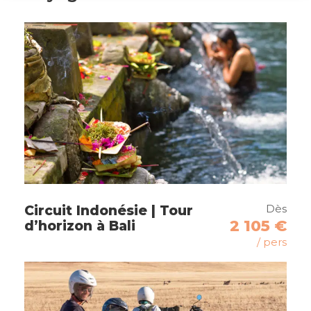
ainsi que de son large éventail d’activités et
services. Le La Pirogue Hotel est parfait pour
des séjours en famille, en couple ou entre amis,
avec des installations adaptées à tous les
besoins.
Les Chambres
Les chambres du La Pirogue Hotel sont un
véritable refuge de confort et de tranquillité.
Vous serez séduits par leur décor traditionnel
mauricien, avec des matériaux naturels et des
Dès
Circuit Indonésie | Tour
couleurs chaudes qui créent une atmosphère
2 105 €
d’horizon à Bali
apaisante. Chaque bungalow dispose d’un
/ pers
espace spacieux, d’une terrasse privée, et de
tout le confort moderne : salle de bain privée,
air conditionné, minibar et télévision à écran
plat. Certaines chambres offrent une vue