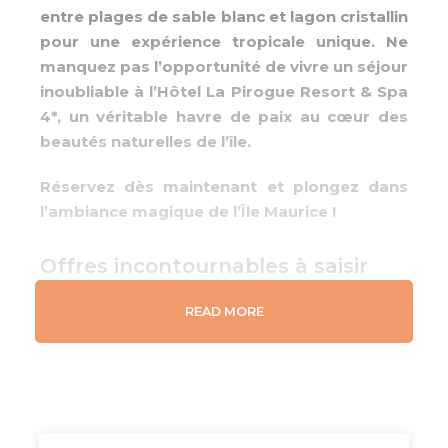
entre plages de sable blanc et lagon cristallin
pour une expérience tropicale unique. Ne
manquez pas l’opportunité de vivre un séjour
inoubliable à l’Hôtel La Pirogue Resort & Spa
4*, un véritable havre de paix au cœur des
beautés naturelles de l’île.
Réservez dès maintenant et plongez dans
l’ambiance magique de l’Île Maurice !
Offres incontournables à saisir
READ MORE
Offres Lune de Miel : 50% de réduction
pour l'épouse, dîner romantique,
activités exclusives et décoration
spéciale pour célébrer votre amour.
Offre spéciale famille : Bénéficiez de