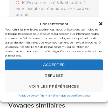
l'hospitalité locale tout en explorant les
100% personnalisé & flexible; être à
trésors naturels de l’île Maurice.
votre écoute et répondre au mieux à vos
attentes
Consentement
Transparence. Nos prix sont sans
Pour offrir les meilleures expériences, nous utilisons des technologies
surprise
telles que les cookies pour stocker et/ou accéder aux informations des
appareils. Le fait de consentir à ces technologies nous permettra de
Hôtel
traiter des données telles que le comportement de navigation ou les ID
Sélection rigoureuse des prestations
uniques sur ce site. Le fait de ne pas consentir ou de retirer son
consentement peut avoir un effet négatif sur certaines caractéristiques
et partenaires
Le La Pirogue Hotel est un havre de paix
et fonctions.
idéalement situé sur la plage de Flic en Flac. Ce
Assistance locale 24/24 et 7/7
ACCEPTER
resort 4* vous propose une expérience
authentique mauricienne avec ses bungalows
REFUSER
en forme de pirogues, son architecture
La garantie d’un voyage réussi :
traditionnelle, et son environnement naturel
Membre de l’APST, Atout France et IATA
VOIR LES PRÉFÉRENCES
exceptionnel. Que vous soyez en quête de
détente, d’aventure ou de culture, cet hôtel
Politique de confidentialité
Politique de confidentialité
saura répondre à vos attentes. Profitez de son
Voyages similaires
cadre magnifique, d’un accès direct à la plage,