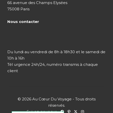
66 avenue des Champs Elysées
bateau et bien plus encore. Vous pourrez
75008 Paris
également explorer les environs en vélo ou en
voiture. Les enfants sont bien pris en charge
Nous contacter
grâce au Kids Club, avec des activités adaptées
à leur âge, permettant aux parents de se
détendre en toute sérénité.
Du lundi au vendredi de 8h à 18h30 et le samedi de
10h à 16h
Tél urgence 24h/24, numéro transmis à chaque
client
Offres Exclusives et
Réductions
© 2026 Au Cœur Du Voyage - Tous droits
Les offres suivantes sont disponibles en fonction
réservés.
des périodes et des conditions de séjour.
Suivez-nous sur