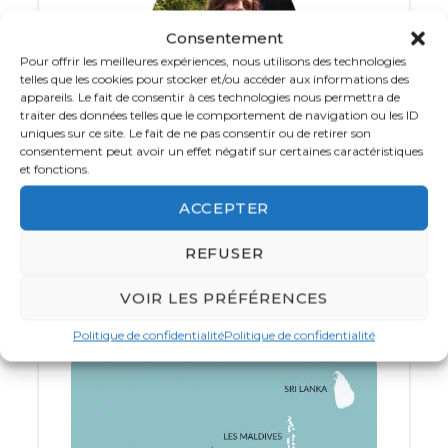
de palmiers, ses criques sauvages et la célèbre
Vallée de Mai
, classée au patrimoine mondial
Consentement
de l’UNESCO. Une immersion fascinante au
Pour offrir les meilleures expériences, nous utilisons des technologies
telles que les cookies pour stocker et/ou accéder aux informations des
cœur d’une forêt tropicale où les enfants
appareils. Le fait de consentir à ces technologies nous permettra de
pourront découvrir le fameux coco de mer et
traiter des données telles que le comportement de navigation ou les ID
une biodiversité unique.
uniques sur ce site. Le fait de ne pas consentir ou de retirer son
Votre spécialiste Océan Indien et Polynésie
consentement peut avoir un effet négatif sur certaines caractéristiques
Française
et fonctions.
Puis direction
Mahé
, l’île principale des
01 83 64 32 53
Seychelles
, où paysages montagneux, villages
ACCEPTER
créoles et plages préservées invitent à ralentir le
Du lundi au vendredi de
8h
à
18 h 30
et le
REFUSER
rythme. Entre baignades en famille,
samedi de 10h à 16h
découvertes culturelles et moments de
VOIR LES PRÉFÉRENCES
détente face au lagon, chacun trouvera son
CONTACTEZ JAZZEE
bonheur dans ce cadre tropical exceptionnel.
Politique de confidentialité
Politique de confidentialité
Les hébergements sélectionnés privilégient le
confort des familles avec des espaces adaptés,
une atmosphère conviviale et un accès facile
aux plus beaux sites des îles. Un voyage idéal