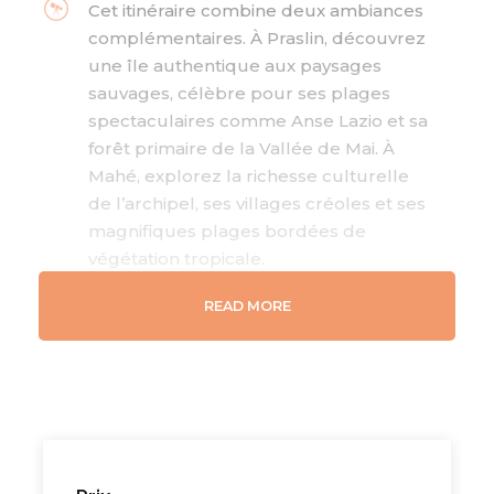
Cet itinéraire combine deux ambiances
complémentaires. À Praslin, découvrez
une île authentique aux paysages
sauvages, célèbre pour ses plages
spectaculaires comme Anse Lazio et sa
forêt primaire de la Vallée de Mai. À
Mahé, explorez la richesse culturelle
de l’archipel, ses villages créoles et ses
magnifiques plages bordées de
végétation tropicale.
Les Seychelles offrent un terrain de jeu
READ MORE
naturel exceptionnel pour les enfants :
baignades dans des eaux turquoise,
observation des poissons tropicaux,
balades en pleine nature et excursions
à la découverte des îles voisines.
Chaque journée devient une nouvelle