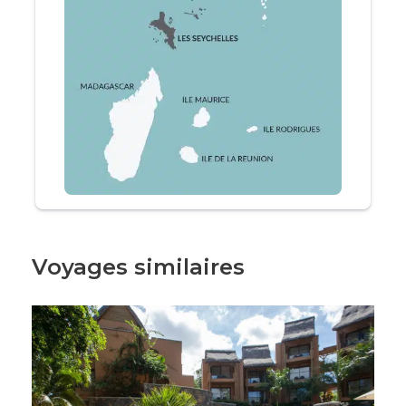
pour partager des souvenirs précieux et
découvrir ensemble la magie des Seychelles.
L'expérience Au Cœur Du Voyage
Parce qu’un voyage en famille doit être
synonyme de plaisir et de sérénité, nous avons
imaginé un itinéraire qui allie découverte,
détente et confort. Grâce à notre expertise des
Seychelles, nous sélectionnons des
hébergements adaptés aux familles, des
Voyages similaires
transferts fluides entre les îles et des
expériences qui séduisent autant les enfants
que les parents.
Nos spécialistes vous accompagnent avant,
pendant et après votre séjour afin de créer des