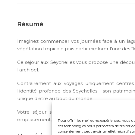
Résumé
Imaginez commencer vos journées face à un lagon
végétation tropicale puis partir explorer l’une des îl
Ce séjour aux Seychelles vous propose une découv
l’archipel.
Contrairement aux voyages uniquement centrés 
l’identité profonde des Seychelles : son patrimoi
unique d’être au bout du monde.
Votre séjour se déroule à l’Avani Barbarons Se
emplacement, son atmosphère et son équilibre entr
Pour offrir les meilleures expériences, nous ut
ces technologies nous permettra de traiter de
consentement peut avoir un effet négatif sur 