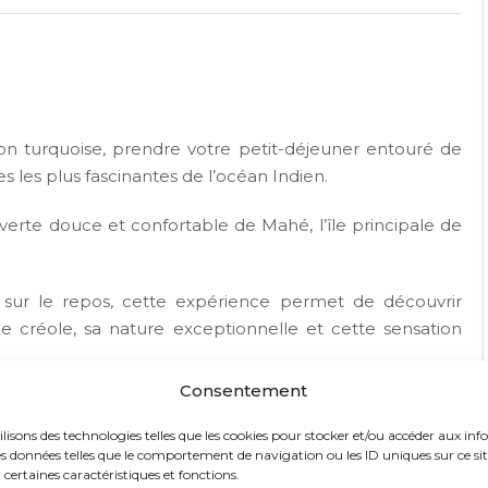
 turquoise, prendre votre petit-déjeuner entouré de
es les plus fascinantes de l’océan Indien.
erte douce et confortable de Mahé, l’île principale de
sur le repos, cette expérience permet de découvrir
ne créole, sa nature exceptionnelle et cette sensation
Consentement
ychelles Resort & Spa 4*, un hôtel choisi pour son
e confort international et charme tropical.
ilisons des technologies telles que les cookies pour stocker et/ou accéder aux inf
s données telles que le comportement de navigation ou les ID uniques sur ce site.
certaines caractéristiques et fonctions.