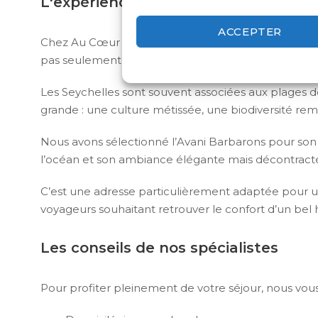
L'expérience Au Cœur Du Voyage
ACCEPTER
Chez Au Cœur du Voyage, nous aimons proposer des 
pas seulement d’y séjourner.
Les Seychelles sont souvent associées aux plages de 
grande : une culture métissée, une biodiversité r
Nous avons sélectionné l’Avani Barbarons pour son
l’océan et son ambiance élégante mais décontract
C’est une adresse particulièrement adaptée pour 
voyageurs souhaitant retrouver le confort d’un bel 
Les conseils de nos spécialistes
Pour profiter pleinement de votre séjour, nous vous