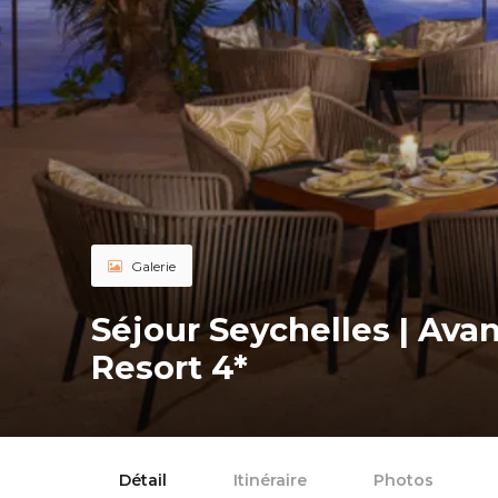
Galerie
Séjour Seychelles | Ava
Resort 4*
Détail
Itinéraire
Photos