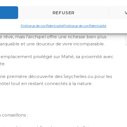
REFUSER
adresses qui permettent de vivre une destination, et
Politique de confidentialité
Politique de confidentialité
rêve, mais l’archipel offre une richesse bien plus
emarquable et une douceur de vivre incomparable.
 emplacement privilégié sur Mahé, sa proximité avec
ée.
une première découverte des Seychelles ou pour les
hôtel tout en restant connectés à la nature.
 conseillons :