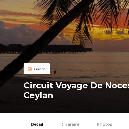
Galerie
Circuit Voyage De Noces
Ceylan
Détail
Itinéraire
Photos