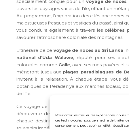
spécialement conçue pour un
voyage de noces
travers les paysages variés de l’île, offrant un mél
Au programme, l’exploration des cités ancienne
majestueuses fresques et vestiges du passé, ainsi
vous conduira également à travers les
célèbres 
savourer l’atmosphère coloniale des montagnes.
L’itinéraire de ce
voyage de noces au Sri Lanka
in
national d’Uda Walawe
, réputé pour ses éléph
coloniales comme
Galle
, avec ses rues pavées et 
mèneront jusqu’aux
plages paradisiaques de B
invitent à la relaxation. À chaque étape, vous dé
botaniques de Peradeniya aux marchés locaux, pour
de l’île.
Ce voyage de noces au Sri Lanka est conçu pour
découverte de sites emblématiques et escapades
Pour offrir les meilleures expériences, nous ut
ces technologies nous permettra de traiter de
chaque destination vous offrira des moments mag
consentement peut avoir un effet négatif sur 
souvenirs impérissables au fil de paysages enchant