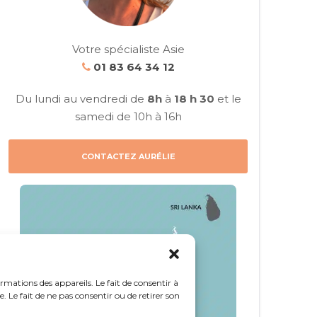
Votre spécialiste Asie
01 83 64 34 12
Du lundi au vendredi de
8h
à
18 h 30
et le
samedi de 10h à 16h
CONTACTEZ AURÉLIE
ormations des appareils. Le fait de consentir à
 Le fait de ne pas consentir ou de retirer son