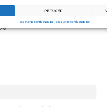
REFUSER
bulla
Polonaruwa
Sigiriya
deniya
Nanuoya
Nuwara Eliya
Politique de confidentialité
Politique de confidentialité
ota