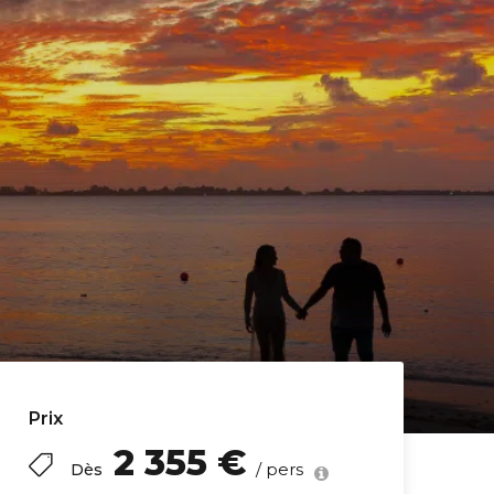
Prix
2 355 €
/ pers
Dès