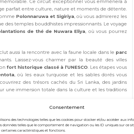
mémorable. Ce circuit exceptionnel vous emmènera à
ange parfait entre culture, nature et moments de détente.
s comme
Polonnaruwa et Sigiriya
, où vous admirerez les
 que des temples bouddhistes impressionnants. Le voyage
plantations de thé de Nuwara Eliya
, où vous pourrez
clut aussi la rencontre avec la faune locale dans le
parc
ants. Laissez-vous charmer par la beauté des villes
son
fort historique classé à l’UNESCO
. Les étapes vous
entota
, où les eaux turquoise et les sables dorés vous
couvrirez des trésors cachés du Sri Lanka, des jardins
 une immersion totale dans la culture et les traditions
Consentement
 ceux qui recherchent une expérience unique, mêlant
 hors des sentiers battus. De
Negombo à Colombo
,
ilisons des technologies telles que les cookies pour stocker et/ou accéder aux inf
s données telles que le comportement de navigation ou les ID uniques sur ce site.
iques à partager avec votre moitié, créant ainsi des
certaines caractéristiques et fonctions.
eur