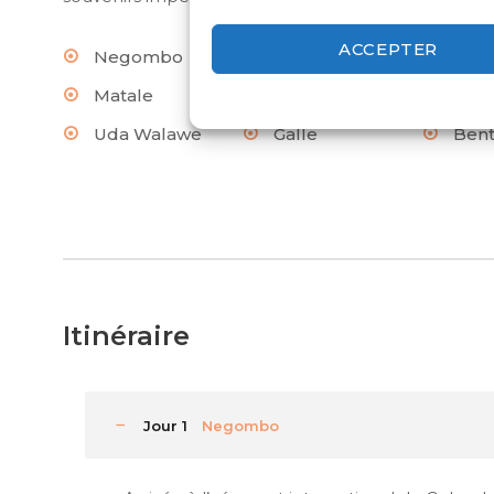
ACCEPTER
Negombo
Pinnawela
Dam
Matale
Kandy
Pera
Uda Walawe
Galle
Bent
Itinéraire
Jour 1
Negombo