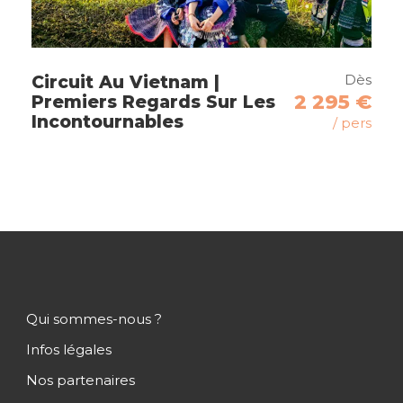
Itinéraire
Dès
Circuit Au Vietnam |
2 295 €
Premiers Regards Sur Les
Incontournables
/ pers
Jour 1
Arrivée Aéroport De Kilimanjaro
(Jro) – Arusha
Votre chauffeur vous accueille à votre
arrivée à l’aéroport de Kilimanjaro (JRO) et
vous déposera au lodge pour quelques
heures de repos.
Qui sommes-nous ?
Bienvenue en Tanzanie !
Infos légales
Installation au PLANET LODGE, dans une
Nos partenaires
chambre spacieuse au style africain.