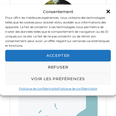
autour du
lac Eyasi
, une occasion unique de
découvrir le mode de vie ancestral de cette
Consentement
tribu de chasseurs-cueilleurs.
Pour offrir les meilleures expériences, nous utilisons des technologies
telles que les cookies pour stocker et/ou accéder aux informations des
Poursuivez votre
séjour Tanzanie
avec des
appareils. Le fait de consentir à ces technologies nous permettra de
traiter des données telles que le comportement de navigation ou les ID
safaris mémorables dans le
Serengeti
, l’un des
uniques sur ce site. Le fait de ne pas consentir ou de retirer son
parcs les plus emblématiques d’Afrique, où vous
consentement peut avoir un effet négatif sur certaines caractéristiques
pourrez observer les fameux « Big Five » : lions,
et fonctions.
Votre spécialiste Océan Indien
éléphants, buffles, léopards et rhinocéros. Le
01 84 21 80 41
ACCEPTER
safari vous permettra également de vivre
Du lundi au vendredi de
8h
à
18 h 30
et le
l’expérience spectaculaire de la Grande
REFUSER
samedi de 10h à 16h
Migration, un phénomène naturel fascinant.
Vous découvrirez ensuite la majesté du
cratère
VOIR LES PRÉFÉRENCES
du Ngorongoro
, classé au patrimoine mondial
CONTACTEZ JAZZEE
Politique de confidentialité
Politique de confidentialité
de l’UNESCO, souvent surnommé la 8ème
merveille du monde pour sa biodiversité
exceptionnelle.
Enfin, terminez votre
voyage Tanzanie
par une