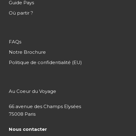
Guide Pays
Restaurant et piscine à votre disposition.
Où partir ?
Nuit au Planet Lodge
Jour 2
Lac Manyara
FAQs
Notre Brochure
Jour 3
Lac Eyasi – Rencontre avec les
Politique de confidentialité (EU)
Bushmen
Jour 4
Serengeti (Seronera)
Au Coeur du Voyage
66 avenue des Champs Elysées
Jour 5
Serengeti (Seronera)
75008 Paris
Nous contacter
Jour 6
Ngorongoro