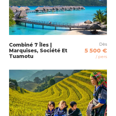
vous vivrez des moments magiques à chaque
étape de ce voyage exceptionnel.
Arrivée Aéroport De Kilimanjaro
Arusha
Dès
Tarangire
Combiné 7 Îles |
5 500 €
Marquises, Société Et
Lac Manyara
Tuamotu
/ pers
Lac Eyasi
Serengeti (Seronera)
Ngorongoro
Tarangire