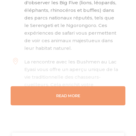
d'observer les Big Five (lions, léopards,
éléphants, rhinocéros et buffles) dans
des parcs nationaux réputés, tels que
le Serengeti et le Ngorongoro. Ces
expériences de safari vous permettent
de voir ces animaux majestueux dans
leur habitat naturel.
La rencontre avec les Bushmen au Lac
Eyasi vous offre un aperçu unique de la
vie traditionnelle des chasseurs-
cueilleurs. Cela enrichit votre
expérience en vous connectant à la
READ MORE
culture locale.
Des rives du Lac Manyara aux vastes
plaines du Serengeti, ce circuit vous fait
découvrir une variété de paysages