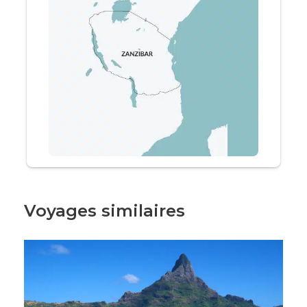
immersion dans le
parc national de Tarangire
,
célèbre pour ses impressionnants troupeaux
d’éléphants et ses paysages spectaculaires de
savanes et de baobabs. Chaque étape de ce
circuit vous offrira l’opportunité de vivre des
moments inoubliables, d’observer de près la
faune et de vous immerger dans les paysages
majestueux de la Tanzanie.
Ce circuit combinant
safari Tanzanie
et
découverte de la culture locale vous garantira
des souvenirs impérissables et une expérience
Voyages similaires
unique en Afrique. Que ce soit pour un
séjour
Tanzanie
en famille, en couple ou entre amis,
cette aventure sauvage vous permettra de
découvrir l’âme de la Tanzanie et de ses
paysages à couper le souffle.
Vacances
Tanzanie
–
Zanzibar
ou safari dans le Serengeti,