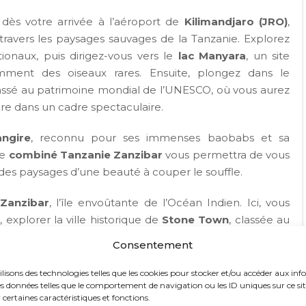
dès votre arrivée à l’aéroport de
Kilimandjaro (JRO)
,
travers les paysages sauvages de la Tanzanie. Explorez
ionaux, puis dirigez-vous vers le
lac Manyara
, un site
ment des oiseaux rares. Ensuite, plongez dans le
classé au patrimoine mondial de l’UNESCO, où vous aurez
ire dans un cadre spectaculaire.
angire
, reconnu pour ses immenses baobabs et sa
ce
combiné Tanzanie Zanzibar
vous permettra de vous
 des paysages d’une beauté à couper le souffle.
Zanzibar
, l’île envoûtante de l’Océan Indien. Ici, vous
explorer la ville historique de
Stone Town
, classée au
x cristallines pour faire du snorkeling ou plonger parmi
Consentement
ilisons des technologies telles que les cookies pour stocker et/ou accéder aux inf
e parfaite pour ceux qui recherchent l’aventure et la
s données telles que le comportement de navigation ou les ID uniques sur ce site.
certaines caractéristiques et fonctions.
éjour de luxe à Zanzibar
, pour un souvenir inoubliable