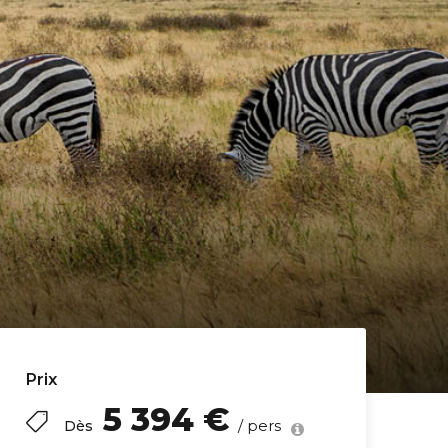
Prix
5 394 €
/ pers
Dès