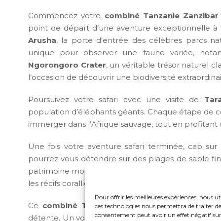
Commencez votre
combiné Tanzanie Zanzibar
point de départ d’une aventure exceptionnelle à 
Arusha
, la porte d’entrée des célèbres parcs nat
unique pour observer une faune variée, notam
Ngorongoro Crater
, un véritable trésor naturel 
l’occasion de découvrir une biodiversité extraordina
Poursuivez votre safari avec une visite de
Tar
population d’éléphants géants. Chaque étape de 
immerger dans l’Afrique sauvage, tout en profitant
Une fois votre aventure safari terminée, cap sur
pourrez vous détendre sur des plages de sable fin, 
patrimoine mondial de l’UNESCO, et profiter des eau
les récifs coralliens.
Pour offrir les meilleures expériences, nous ut
Ce
combiné Tanzanie Zanzibar
est l’expérienc
ces technologies nous permettra de traiter de
consentement peut avoir un effet négatif sur 
détente. Un voyage alliant
safari en Tanzanie
et
s