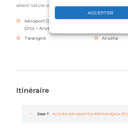
alliant nature sauvage et paradis tropical.
ACCEPTER
Aéroport De Kilimandjaro
Lac Manyar
(Jro) – Arusha
Tarangire
Arusha
Itinéraire
Jour 1
Arrivée Aéroport De Kilimandjaro (Jr