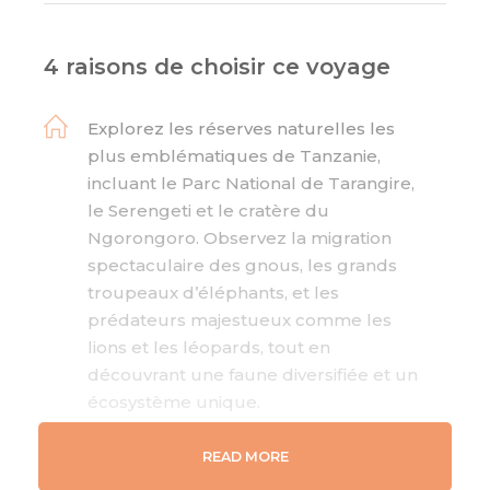
4 raisons de choisir ce voyage
Explorez les réserves naturelles les
plus emblématiques de Tanzanie,
incluant le Parc National de Tarangire,
le Serengeti et le cratère du
Ngorongoro. Observez la migration
spectaculaire des gnous, les grands
troupeaux d’éléphants, et les
prédateurs majestueux comme les
lions et les léopards, tout en
découvrant une faune diversifiée et un
écosystème unique.
Rencontrez les tribus Maasai et
READ MORE
Hadzabe, apprenez leurs traditions