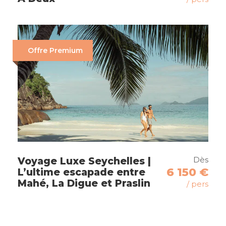
Parc National Du Serengeti
Cratère Du Ngorongoro
Karatu
Offre Premium
Zanzibar
Itinéraire
Dès
Voyage Luxe Seychelles |
6 150 €
L’ultime escapade entre
Mahé, La Digue et Praslin
/ pers
Jour 1
Arrivée Aéroport De Kilimanjaro
(Jro) – Arusha