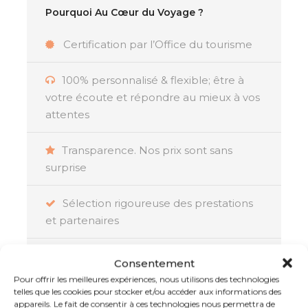
variée et bien équilibrée entre safaris
Pourquoi Au Cœur du Voyage ?
en Tanzanie et farniente sur les plages
de Zanzibar. Chaque étape du voyage
Certification par l’Office du tourisme
est conçue pour offrir une expérience
enrichissante, alliant exploration
100% personnalisé & flexible; être à
sauvage, immersion culturelle et
votre écoute et répondre au mieux à vos
détente côtière, adaptée à vos
attentes
préférences et à vos attentes.
Transparence. Nos prix sont sans
surprise
Sélection rigoureuse des prestations
Résumé
et partenaires
Partez pour une aventure inoubliable en
Assistance locale 24/24 et 7/7
Consentement
Tanzanie et à Zanzibar,
alliant safaris
Pour offrir les meilleures expériences, nous utilisons des technologies
captivants et détente sur des plages
La garantie d’un voyage réussi :
telles que les cookies pour stocker et/ou accéder aux informations des
appareils. Le fait de consentir à ces technologies nous permettra de
paradisiaques. Découvrez les paysages variés de