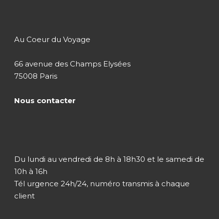
Jour 5
Lac Eyasi / Karatu
Au Coeur du Voyage
Jour 6
Karatu / Parc National du
Serengeti
66 avenue des Champs Elysées
75008 Paris
Jour 7
Serengeti
Nous contacter
Jour 8
Serengeti / Cratère du
Ngorongoro
Du lundi au vendredi de 8h à 18h30 et le samedi de
Jour 9
Karatu / Zanzibar
10h à 16h
Tél urgence 24h/24, numéro transmis à chaque
client
Jour 10
Zanzibar