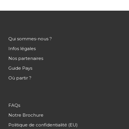
Arrivée à l’aéroport de Kilimandjaro puis
formalités de douane (visa à régler sur
place) et accueil personnalisé francophone.
Transfert privé vers votre hébergement.
Installation et première nuit sur le sol
Tanzanien !
Qui sommes-nous ?
Infos légales
Nuit à l’Ilboru Safari Lodge.
Nos partenaires
Guide Pays
Jour 2
Arusha / Longido (Pays Maasai)
Où partir ?
Jour 3
Longido / Parc National de
Tarangire
FAQs
Notre Brochure
Jour 4
Tarangire / Lac Eyasi
Politique de confidentialité (EU)