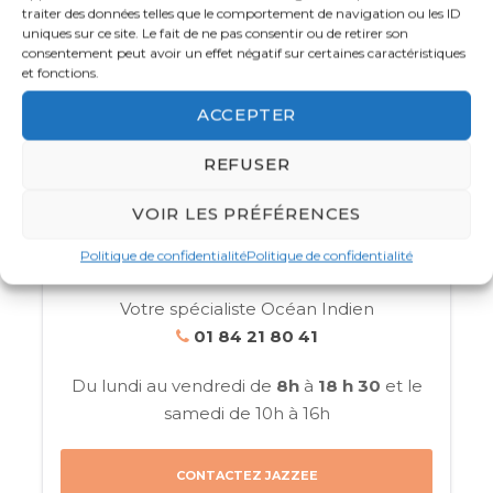
Membre de l’APST, Atout France et IATA
traiter des données telles que le comportement de navigation ou les ID
la Tanzanie, des savanes dorées du
parc
uniques sur ce site. Le fait de ne pas consentir ou de retirer son
national de Tarangire
aux
plaines
consentement peut avoir un effet négatif sur certaines caractéristiques
et fonctions.
emblématiques du Serengeti
. Assistez à la
spectaculaire migration des gnous, observez les
ACCEPTER
majestueux éléphants et les prédateurs
emblématiques comme les lions et les
REFUSER
léopards, et explorez la biodiversité unique du
VOIR LES PRÉFÉRENCES
cratère du Ngorongoro
, une caldeira
volcanique où vivent rhinocéros noirs et
Politique de confidentialité
Politique de confidentialité
flamants roses.
Votre spécialiste Océan Indien
Plongez au cœur de la
culture tanzanienne
en
01 84 21 80 41
rencontrant les
tribus Maasai et Hadzabe
,
pour comprendre leurs traditions ancestrales et
Du lundi au vendredi de
8h
à
18 h 30
et le
leur mode de vie. Partez en safari à pied et
samedi de 10h à 16h
découvrez les environs fascinants du
lac Eyasi,
où l’aventure vous mènera au plus près de la
CONTACTEZ JAZZEE
nature.