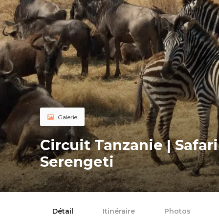
Galerie
Circuit Tanzanie | Safar
Serengeti
Détail
Itinéraire
Photos