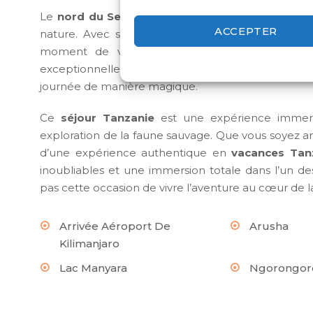
Le
nord du Serengeti
est également un véritable
ACCEPTER
nature. Avec ses paysages spectaculaires, allan
moment de votre safari vous offrira des vues
exceptionnelles. Les magnifiques couchers de sole
journée de manière magique.
Ce
séjour Tanzanie
est une expérience immersi
exploration de la faune sauvage. Que vous soyez a
d’une expérience authentique en
vacances Tan
inoubliables et une immersion totale dans l’un 
pas cette occasion de vivre l’aventure au cœur de 
Arrivée Aéroport De
Arusha
Kilimanjaro
Lac Manyara
Ngorongor