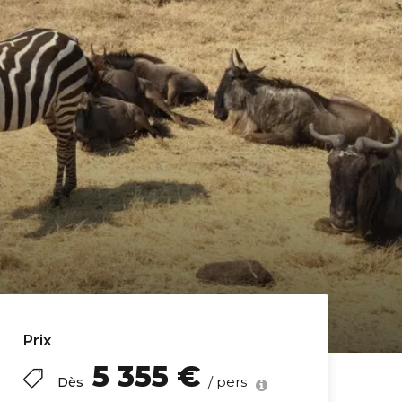
Prix
5 355 €
/ pers
Dès