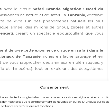
e
avec le circuit
Safari Grande Migration : Nord du
assionnés de nature et de safari. La
Tanzanie
, véritable
unité de vivre l’un des phénomènes naturels les plus
aque année, des millions de gnous, zèbres et autres
rengeti
, créant un spectacle époustouflant que vous
ent de vivre cette expérience unique en
safari dans le
tionaux de Tanzanie
, riches en faune sauvage et en
ont de vous rapprocher des animaux emblématiques, y
ffle et rhinocéros), tout en explorant des écosystèmes
à l’observation des animaux. Vous aurez également
Consentement
contrant les
Maasai
, une communauté traditionnelle qui
ilisons des technologies telles que les cookies pour stocker et/ou accéder aux inf
itants, vous découvrirez leurs coutumes, leurs croyances
s données telles que le comportement de navigation ou les ID uniques sur ce site.
ence de voyage.
certaines caractéristiques et fonctions.