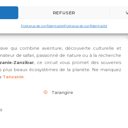
 paradis pour les photographes et les amoureux de la
REFUSER
t des savanes dorées aux collines verdoyantes, chaque
 imprenables et des opportunités photographiques
Politique de confidentialité
Politique de confidentialité
il sur les plaines du Serengeti viendront clore chaque
ve qui combine aventure, découverte culturelle et
mateur de safari, passionné de nature ou à la recherche
zanie-Zanzibar
, ce circuit vous promet des souvenirs
des plus beaux écosystèmes de la planète. Ne manquez
la
Tanzanie
.
Tarangire
o