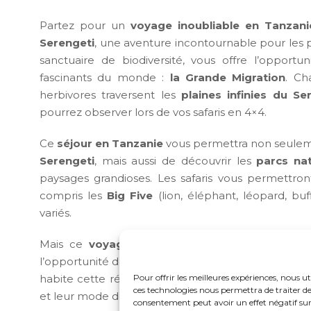
Partez pour un
voyage inoubliable en Tanzani
Serengeti
, une aventure incontournable pour les p
sanctuaire de biodiversité, vous offre l’opport
fascinants du monde :
la Grande Migration
. Ch
herbivores traversent les
plaines infinies du Se
pourrez observer lors de vos safaris en 4×4.
Ce
séjour en Tanzanie
vous permettra non seulem
Serengeti
, mais aussi de découvrir les
parcs na
paysages grandioses. Les safaris vous permettr
compris les
Big Five
(lion, éléphant, léopard, bu
variés.
Mais ce
voyage en Tanzanie
ne se limite pas 
l’opportunité de découvrir la culture locale en ren
Pour offrir les meilleures expériences, nous ut
habite cette région. En interagissant avec les hab
ces technologies nous permettra de traiter de
et leur mode de vie, enrichissant ainsi votre expéri
consentement peut avoir un effet négatif sur 