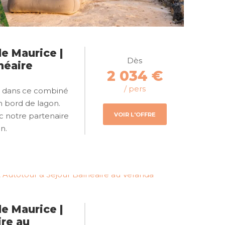
e Maurice |
Dès
néaire
2 034 €
/ pers
ce dans ce combiné
en bord de lagon.
VOIR L'OFFRE
c notre partenaire
n.
e Maurice |
ire au