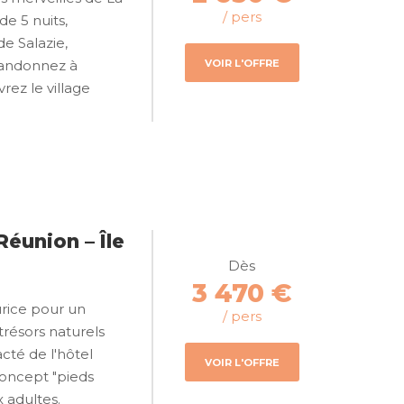
/ pers
de 5 nuits,
e Salazie,
VOIR L'OFFRE
randonnez à
rez le village
Réunion – Île
Dès
3 470 €
urice pour un
/ pers
 trésors naturels
cté de l'hôtel
VOIR L'OFFRE
concept "pieds
 adultes.