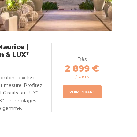
aurice |
on & LUX*
Dès
2 899 €
/ pers
ombiné exclusif
ur mesure. Profitez
VOIR L'OFFRE
et 6 nuits au LUX*
X*, entre plages
 de gamme.