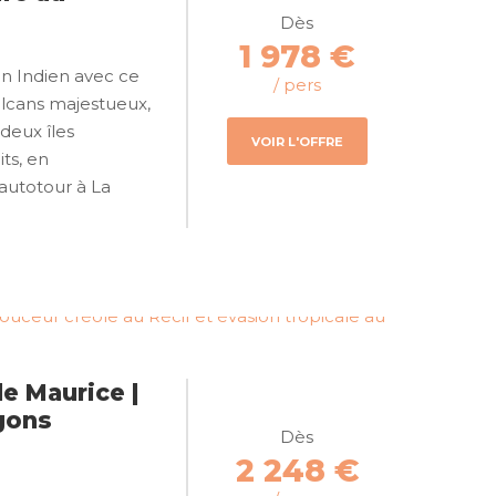
Dès
1 978 €
an Indien avec ce
/ pers
olcans majestueux,
deux îles
VOIR L'OFFRE
ts, en
 autotour à La
e Maurice |
agons
Dès
2 248 €