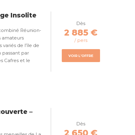
ge Insolite
Dès
e combiné Réunion-
2 885 €
s amateurs
/ pers
variés de l’île de
en passant par
VOIR L'OFFRE
s Cafres et le
ouverte –
Dès
2 650 €
s merveilles de La