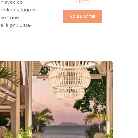
/ pers
en avec ce
 volcans, lagons
VOIR L'OFFRE
ivez une
 à prix ultra-