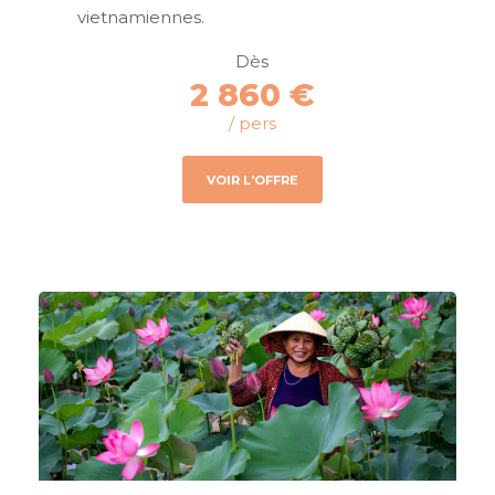
vietnamiennes.
Dès
2 860 €
/ pers
VOIR L'OFFRE