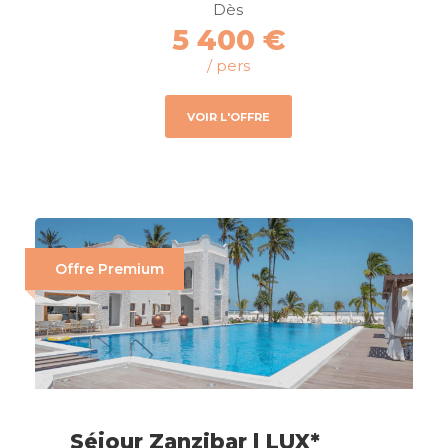
Dès
5 400 €
/ pers
VOIR L'OFFRE
Offre Premium
Séjour Zanzibar | LUX*