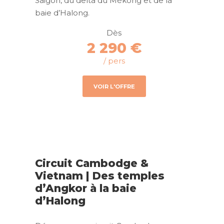
Saigon, du delta du Mékong et de la
baie d’Halong.
Dès
2 290 €
/ pers
VOIR L'OFFRE
Circuit Cambodge &
Vietnam | Des temples
d’Angkor à la baie
d’Halong