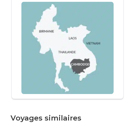
Battambang
Itinéraire
Jour 1
Paris / Phnom Penh
Départ à destination de Phnom Penh
Voyages similaires
Jour 2
Phnom Penh