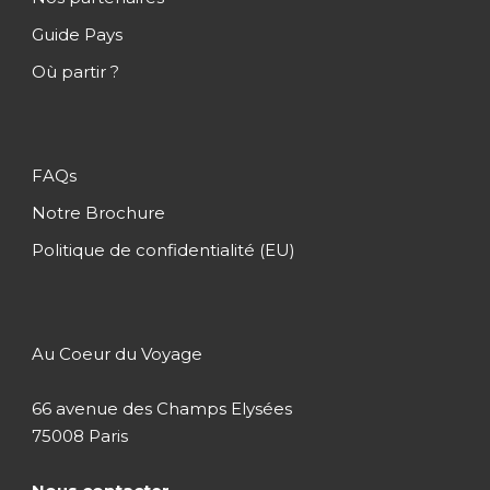
Guide Pays
Jour 9
Phnom Penh / Paris
Où partir ?
Jour 10
Paris
FAQs
Notre Brochure
Politique de confidentialité (EU)
Hôtels
Au Coeur du Voyage
Hébergement
66 avenue des Champs Elysées
75008 Paris
Ce programme vous propose un hébergement