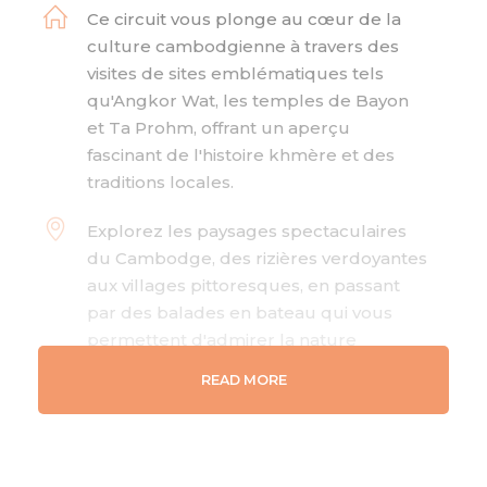
Ce circuit vous plonge au cœur de la
culture cambodgienne à travers des
visites de sites emblématiques tels
qu'Angkor Wat, les temples de Bayon
et Ta Prohm, offrant un aperçu
fascinant de l'histoire khmère et des
traditions locales.
Explorez les paysages spectaculaires
du Cambodge, des rizières verdoyantes
aux villages pittoresques, en passant
par des balades en bateau qui vous
permettent d'admirer la nature
luxuriante et la vie locale.
READ MORE
Profitez de moments uniques, comme
la découverte de villages traditionnels,
la rencontre avec les artisans locaux et