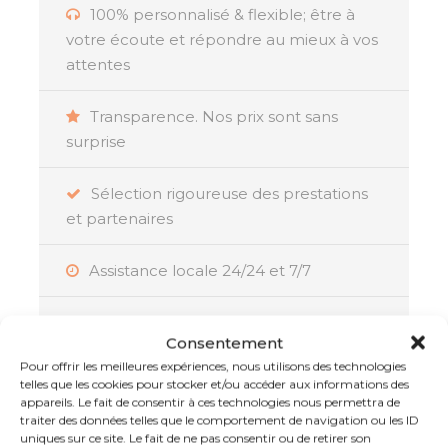
100% personnalisé & flexible; être à
votre écoute et répondre au mieux à vos
attentes
Résumé
Transparence. Nos prix sont sans
surprise
Découvrez deux joyaux de l’Océan Indien, le
Sri
Lanka et les Maldives
, lors d’un
voyage
Sélection rigoureuse des prestations
combiné de luxe
qui vous immergera dans la
et partenaires
culture, la nature et le confort. Ce voyage
exceptionnel est idéal pour les voyageurs en
Assistance locale 24/24 et 7/7
quête d’expériences authentiques et de séjours
raffinés dans des établissements prestigieux.
La garantie d’un voyage réussi :
Consentement
Membre de l’APST, Atout France et IATA
Commencez votre aventure au Sri Lanka, où
Pour offrir les meilleures expériences, nous utilisons des technologies
telles que les cookies pour stocker et/ou accéder aux informations des
des visites enrichissantes à
Colombo,
appareils. Le fait de consentir à ces technologies nous permettra de
Negombo, Pinnawela, Dambulla et Sigiriya
traiter des données telles que le comportement de navigation ou les ID
vous permettront de découvrir des trésors
uniques sur ce site. Le fait de ne pas consentir ou de retirer son