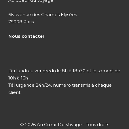
Au Coeur du Voyage
Des milliers d’oiseaux peuplent cette région que
vous découvrirez au fil de l’eau.
66 avenue des Champs Elysées
75008 Paris
Retour vers l’hôtel après 3 heures de
promenade.
Nous contacter
Dîner et nuit à Negombo
Jour 2
Negombo / Pinnawela /
Du lundi au vendredi de 8h à 18h30 et le samedi de
Dambulla
10h à 16h
Tél urgence 24h/24, numéro transmis à chaque
client
Jour 3
Sigiriya / Dambulla /
Polonnaruwa
Jour 4
Polonnaruwa / Matale / Kandy
© 2026 Au Cœur Du Voyage - Tous droits