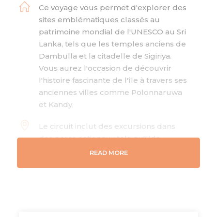
Ce voyage vous permet d'explorer des
sites emblématiques classés au
patrimoine mondial de l'UNESCO au Sri
Lanka, tels que les temples anciens de
Dambulla et la citadelle de Sigiriya.
Vous aurez l'occasion de découvrir
l'histoire fascinante de l'île à travers ses
anciennes villes comme Polonnaruwa
et Kandy.
Le circuit inclut des excursions dans
des parcs nationaux tels qu'Uda
Walawe, où vous pourrez observer la
READ MORE
faune sauvage dans son habitat naturel.
Les plantations de thé et les jardins
d'épices ajoutent une dimension
unique à votre immersion dans la
nature sri lankaise.