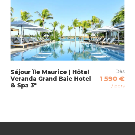
Polonaruwa
Matale
Kandy
Peradeniya
Maussawa
Nuwara Eliya
Udawalawe
Dès
Séjour Île Maurice | Hôtel
1 590 €
Maldives
Veranda Grand Baie Hotel
& Spa 3*
/ pers
Itinéraire