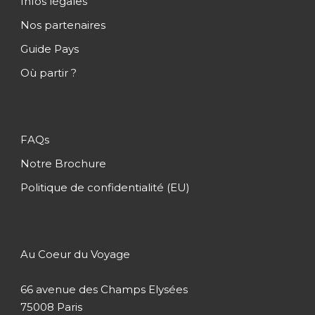
Infos légales
Nuit à Bangkok
Nos partenaires
Guide Pays
Où partir ?
Jour 2
Visite et découverte à Bangkok
Jour 3
Les multiples facettes de
Bangkok
FAQs
Notre Brochure
Jour 4
Départ de Bangkok et arrivée à
Politique de confidentialité (EU)
Chiang Mai
Jour 5
Cérémonie d’offrandes et
Au Coeur du Voyage
détente à Chiang Mai
66 avenue des Champs Elysées
Jour 6
Rencontre avec les éléphants à
75008 Paris