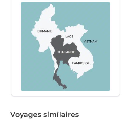
votre
voyage de noces en Thaïlande
pour une
expérience inoubliable qui marquera le début
de votre vie commune.
Bangkok
Chiang Mai
Koh Lanta
Itinéraire
Voyages similaires
Jour 1
Arrivée à Bangkok