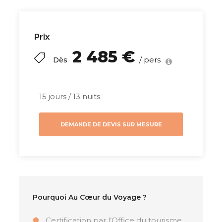
détente, pour une lune de miel
exceptionnelle.
Prix
Résumé
2 485 €
/ pers
Dès
Vivez une
lune de miel de rêve
en Thaïlande,
une destination incontournable pour les
15 jours / 13 nuits
couples en quête de romance et d’aventure.
Reconnue parmi les
destinations les plus
DEMANDE DE DEVIS SUR MESURE
romantiques au monde
, la Thaïlande vous
offre un mélange parfait de
paysages à
couper le souffle
, de
temples majestueux
, de
ruines historiques
et de
villages traditionnels
.
Ce
voyage de noces en Thaïlande
est conçu
pour vous emmener à la découverte des trésors
Pourquoi Au Cœur du Voyage ?
cachés de ce pays fascinant, tout en vous offrant
des moments d’intimité et d’émerveillement à
Certification par l’Office du tourisme