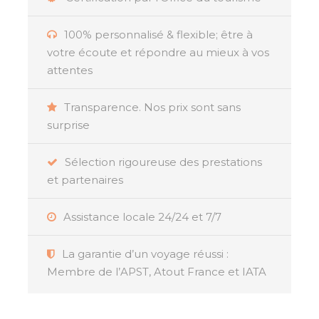
chaque étape de votre aventure.
100% personnalisé & flexible; être à
Votre
séjour romantique en Thaïlande
votre écoute et répondre au mieux à vos
commence par une
balade privée en bateau
attentes
sur les klongs de Bangkok
, où vous pourrez
admirer les rives pittoresques et découvrir la vie
Transparence. Nos prix sont sans
locale en toute tranquillité. Vivez des
surprise
expériences culturelles uniques
, comme des
spectacles de danse traditionnelle
qui vous
Sélection rigoureuse des prestations
plongeront dans les traditions thaïlandaises, tout
et partenaires
en vous émerveillant devant la grâce et
l’élégance des danseurs. Profitez de moments
inoubliables en explorant les
Assistance locale 24/24 et 7/7
temples antiques
et
ruines majestueuses
, témoins de l’histoire
fascinante du pays.
La garantie d’un voyage réussi :
Membre de l’APST, Atout France et IATA
Au cœur de ce
voyage de noces
, embarquez
pour une
balade à dos d’éléphant
à travers la