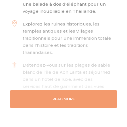
une balade à dos d'éléphant pour un
voyage inoubliable en Thaïlande.
Explorez les ruines historiques, les
temples antiques et les villages
traditionnels pour une immersion totale
dans l’histoire et les traditions
thaïlandaises.
Détendez-vous sur les plages de sable
blanc de l'île de Koh Lanta et séjournez
dans un hôtel de luxe, avec des
services haut de gamme et des vues
spectaculaires.
READ MORE
Ce circuit est spécialement conçu pour
les couples en voyage de noces,
combinant romance, aventure et